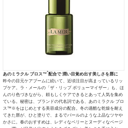
*
あのミラクル ブロス™
配合で 潤い目覚め出す美しさを唇に
昨今の目元ケアブームに続いて、近頃注目が高まっているリッ
プケア。ラ・メールの「ザ・リップ ボリューマイザー」も、ほ
んのり色づきながら、頼もしくケアできるとあって人気を集め
ている。秘密は、ブランドの代名詞である、あのミラクル ブロ
ス™※をはじめとする美容成分の配合。冬の過酷な乾燥を耐え
てきた唇が、ひと塗りで、まるでパールのような上品なツヤや
かさに。春のおすすめは、レディなベリーとヌーディなベージ