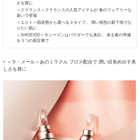
さを唇に
＜クラランス＞クラランスの人気アイテムが 春のフェアリーな
装いで登場
＜エスト＞肌状態から選べる３タイプ。 潤い発想の新下地でな
りたい肌に
＜SHISEIDO＞今シーズンはパウダーでも美白。 来る春の準備
を３つの新定番で
＜ラ・メール＞あのミラクル ブロス配合で 潤い目覚め出す美
■
しさを唇に