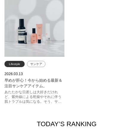
ポート。それぞれのブランドによる
サポートするボディーケア、頭皮の
最新技術を取り入れた処方で、気に
ケアまで。自分とじっくり向き合え
なるポイントにアプローチするよう
る夜は、美容に勤しむのに最適な時
な使い心地も魅力。この2軸で選
間。今夜からさっそく、試してみ
ぶ“いま本当に使いたい”注目のスキン
て。
ケアを厳選してご紹介します。
Lifestyle
サンケア
UVケア
紫外線
2026.03.13
早めが肝心！今から始める最新＆
日焼け止め
エスト
注目サンケアアイテム。
ドクターシーラボ
イソップ
あたたかな日差しは大好きだけれ
ど、紫外線による乾燥やそれに伴う
SHISEIDO
肌トラブルは気になる。そう、サン
ケアは早めが肝心！人気アイテムか
ら進化した最新アイテムまでをピッ
クアップ。紫外線対策はもちろん、
使い心地が良くて肌もきれいに見せ
TODAY’S RANKING
てくれるサンケアアイテムに注目。