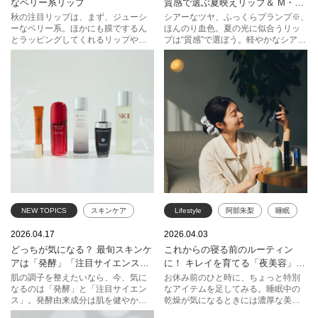
なベリー系リップ
質感で選ぶ夏映えリップ＆ M・
KANEBO
コスメデコルテ
A・CがおすすめするHOW TO【ふ
秋の注目リップは、まず、ジューシ
シアーなツヤ、ふっくらプランプ※、
ーなベリー系。ほかにも膜でするん
ほんのり血色。夏の光に似合うリッ
んわりマットなブラーリップ】
ポール & ジョー ボーテ
エスティ ローダー
SHISEIDO
とラッピングしてくれるリップやお
プは“質感”で選ぼう。軽やかなシアー
しゃれなマットリップなど、心惹か
で抜け感を、プランプ※で立体感を、
ルナソル
ADDICTION
クレ・ド・ポー ボーテ
れる新商品や新色が続々。タイプ別
赤みニュアンスで肌を明るい印象
のHOW TOをヘア＆メイクアップア
に。太陽の日差しのもと華やかに映
エレガンス
エスト
M・A・C
ーティスト藤本希さんに教えてもら
えるリップで、夏のおしゃれを楽し
いました。手に入れやすくテクニッ
んで。 ※メイクアップ効果による
クレスでつけられるリップで秋のト
レンドを先取りしてみませんか。教
えてくれたのはヘア＆メイクアップ
アーティスト藤本 希さん。
NEW TOPICS
スキンケア
Lifestyle
阿部朱梨
睡眠
発酵
注目サイエンス
乾燥
美容
ケア
2026.04.17
2026.04.03
どっちが気になる？ 最旬スキンケ
これからの寝る前のルーティン
コスメデコルテ
HACCI
SHISEIDO
アは「発酵」「注目サイエンス」
に！ キレイを育てる「夜美容」の
クレ・ド・ポー ボーテ
SK-II
ジョンマスターオーガニック
がキーワード
ススメ
肌の調子を整えたいなら、今、気に
お休み前のひと時に、ちょっと特別
なるのは「発酵」と「注目サイエン
なアイテムを足してみる。睡眠中の
SHISEIDO
ランコム
アテニア
KANEBO
ス」。発酵由来成分は肌を健やかに
乾燥が気になるときには濃厚な美容
整え、潤いを保つ肌環境づくりをサ
液や、全身を心地良く整えることを
POLA