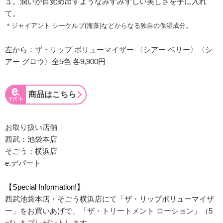
ュ。潤いが目覚め出すようなみずみずしい美しさを手に入れ
て。
＊ジャイアント シーケルプ(海藻)などからなる独自の保湿成分。
左から：ザ・リップ ボリューマイザー 〈シアー ベリー〉〈シ
アー グロウ〉全5色 各9,900円
商品はこちら
お取り扱い店舗
西武：池袋本店
そごう：横浜店
e.デパート
【Special Information!】
西武池袋本店・そごう横浜店にて「ザ・リップボリューマイザ
ー」をお買いあげで、「ザ・トリートメント ローション」（5
㎖）をプレゼントします。