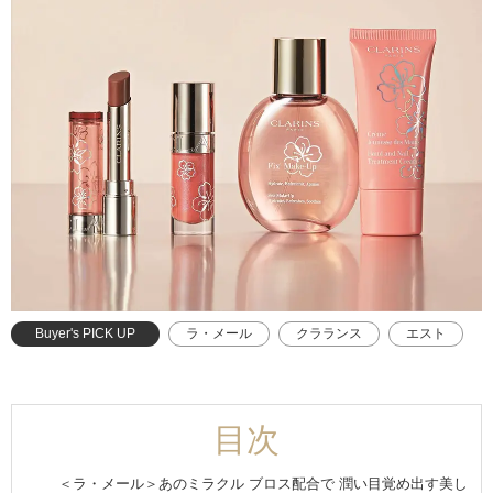
Buyer's PICK UP
ラ・メール
クラランス
エスト
SHISEIDO
目次
＜ラ・メール＞あのミラクル ブロス配合で 潤い目覚め出す美し