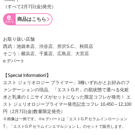
（すべて2月7日(金)発売）
商品はこちら
お取り扱い店舗
西武：池袋本店、渋谷店、所沢S.C.、秋田店
そごう：横浜店、千葉店、広島店、大宮店
e.デパート
【Special Information!】
エスト ジェリオロジー プライマー」3種いずれかとお好みのフ
ァンデーションの現品、「エストG.P.」の肌状態で選べる化粧
水と乳液のミニサイズがセットになった限定コフレが発売！ エ
スト ジェリオロジープライマー発売記念コフレ 10,450～12,100
円（2月7日(金)数量限定発売）
※画像は一例です。※e.デパートは「エストG.P.セラムインローション
T」「エストG.P.セラムインエマルジョン L」のセットで販売します。