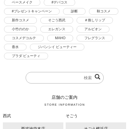
ベースメイク
#デパコス
#プレゼントキャンペーン
診断
秋コスメ
新作コスメ
そごう西武
＃推しリップ
小竹ののか
エレガンス
アルビオン
コスメデコルテ
MAHO
フレグランス
香水
ジバンシイ ビューティー
プラダ ビューティ
店舗のご案内
STORE INFORMATION
西武
そごう
西武池袋本店
そごう横浜店