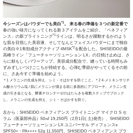
*1
今シーズンはパウダーでも美白
。 来る春の準備を３つの新定番で
春の強い味方になってくれる新３アイテムをご紹介。「ベネフィア
*1
ンス」の新ブライトニング
ラインは、明るさが躍動するかのよう
な肌を目指した美容液、そしてなんとフェイスパウダーにまで独自
*2
の美白※1有効成分アクティブ 4MSK
を配合した。SHISEIDOの最
高峰ライン「フューチャーソリューション LX」の日焼け止めは、さ
らに頼もしくパワーアップ。美容成分配合で、纏っている時間もみ
ずみずしいつけごこちが持続する。心弾む季節がやってくるその前
に、さあ今すぐ準備を始めよう。
＊1 メラニンの生成を抑え、シミ・そばかすを防ぐこと。＊2 4-メトキシサリチ
ル酸カリウム塩 / 肌にメラニンが溜まる前に多面的にアプローチ。メラニン生
成の引き金となる、酵素チロシナーゼのはたらきを複数ステップでブロック
し、メラニンの生成を抑え、シミ・そばかすを防ぐ。
左から：SHISEIDO ベネフィアンス ブライトニング マイクロ S セ
ラム（医薬部外品）50㎖ 19,250円（2月1日( 土)発売）、SHISEIDO
フューチャーソリューション LX ユニバーサル ディフェンスs
SPF50+・PA++++ 52g 11,550円、SHISEIDO ベネフィアンス ブラ