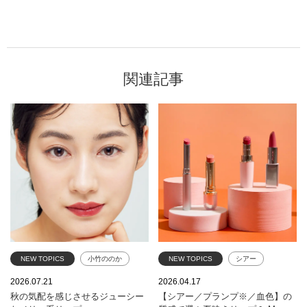
関連記事
NEW TOPICS
小竹ののか
NEW TOPICS
シアー
ポイントメイク
リップ
プランプ
血色
リップ
2026.07.21
2026.04.17
秋の気配を感じさせるジューシー
【シアー／プランプ※／血色】の
ランコム
コスメデコルテ
夏
エレガンス
クリニーク