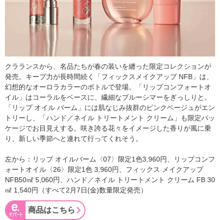
クラランスから、名品たちが春の装いを纏った限定コレクションが
発売。キープ力が長時間続く「フィックスメイクアップ NFB」は、
幻想的なオーロラカラーのボトルで登場。「リップコンフォートオ
イル」はコーラルをベースに、繊細なブルーシマーをぎっしりと。
「リップ オイル バーム」には肌なじみ抜群のピンクベージュがエン
トリーし、「ハンド／ネイル トリートメント クリーム」も限定パッ
ケージでお目見えする。咲き誇る花々をイメージした香りが風に乗
り、新しい季節へと連れて行ってくれそう。
左から：リップ オイルバーム〈07〉限定1色3,960円、リップコンフ
ォートオイル〈26〉限定1色 3,960円、フィックス メイクアップ
NFB50㎖ 5,060円、ハンド／ネイル トリートメント クリーム FB 30
㎖ 1,540円（すべて2月7日(金)数量限定発売）
商品はこちら