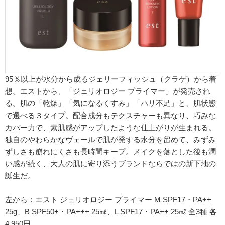
95％以上が水分から成るジェリーフィッシュ（クラゲ）から着
想。エストから、「ジェリオロジー プライマー」が発売され
る。肌の「乾燥」「気になるくすみ」「ハリ不足」と、肌状態
で選べる３タイプ。配合成分もテクスチャーも異なり、巧みな
カバー力で、素肌感がアップしたような仕上がりが生まれる。
独自のやわらかなヴェールで肌が発する水分を留めて、みずみ
ずしさも崩れにくさも長時間キープ。メイクを落とした後も潤
い感が続く、大人の肌に寄り添うブランドならではの新下地の
誕生だ。
左から：エスト ジェリオロジー プライマー M SPF17・PA++
25g、B SPF50+・PA+++ 25㎖、L SPF17・PA++ 25㎖ 全3種 各
4,950円