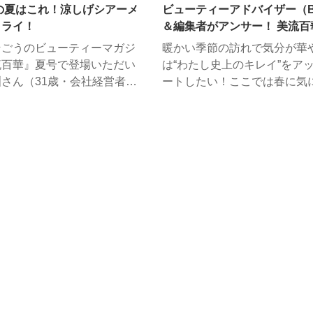
年の夏はこれ！涼しげシアーメ
ビューティーアドバイザー（
IDO
アルビオン
クレ・ド・ポー ボーテ
トライ！
＆編集者がアンサー！ 美流百
ンス
ルナソル
THREE
メ相談室 in WEB
そごうのビューティーマガジ
暖かい季節の訪れで気分が華
真美
デパコスフロア活用術
流百華』夏号で登場いただい
は“わたし史上のキレイ”をア
さん（31歳・会社経営者、
ートしたい！ここでは春に気
）が、夏のシアーメイクに挑
ギモンを美のスペシャリスト
人気ヘアメイクアップアーテ
ＢＡと美流百華の編集担当が
の木部明美さんにアドバイス
します。
だき、夏の新作メイクアイテ
った最旬メイクを試してみま