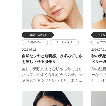
NEW TOPICS
NEW 
小竹ののか
ベースメイク
小竹の
エレガンス
アルビオン
リップ
2026.07.21
2026.07.21
自然なツヤと透明感。みずみずしさ
秋の気
コスメデコルテ
コスメ
を感じさせる肌作り
ベリー
ポール
美しい素肌のような肌やふわっとし
秋の注
ルナソ
たスフレのような肌が今の気分。ツ
ーなベ
エレガ
ヤ感もツヤツヤというより、あくま
とラッ
で自然なツヤ。テカリやくすみも気
しゃれ
になる時期、化粧下地やフェイスパ
れる新
ウダーの力も借りて、さらっときれ
のHOW
いな仕上がりを目指しましょう。教
ーティ