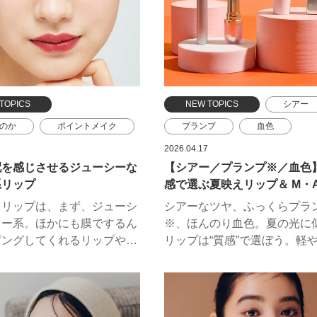
TOPICS
NEW TOPICS
シアー
のか
ポイントメイク
プランプ
血色
ランコム
リップ
夏
2026.04.17
配を感じさせるジューシーな
【シアー／プランプ※／血色
デコルテ
KANEBO
エレガンス
クリニーク
系リップ
感で選ぶ夏映えリップ＆ M・
 & ジョー ボーテ
コスメデコルテ
がおすすめするHOW TO【ふ
目リップは、まず、ジューシ
シアーなツヤ、ふっくらプラ
ル
ADDICTION
エスティ ローダー
マットなブラーリップ】
リー系。ほかにも膜でするん
※、ほんのり血色。夏の光に
ンス
エスト
SHISEIDO
ピングしてくれるリップやお
リップは“質感”で選ぼう。軽
なマットリップなど、心惹か
シアーで抜け感を、プランプ
クレ・ド・ポー ボーテ
商品や新色が続々。タイプ別
体感を、赤みニュアンスで肌
M・A・C
 TOをヘア＆メイクアップア
い印象に。太陽の日差しのも
スト藤本希さんに教えてもら
かに映えるリップで、夏のお