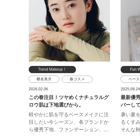
えてくれたのはヘア＆メイクアップ
いまし
アーティスト藤本 希さん。
クレス
レンド
えてく
アーティ
Trend Makeup！
Fun 
椎名美月
春コスメ
ベース
ベースメイク
スック
2026.02.06
2025.09.24
この春注目！ツヤめくナチュラルグ
最新優
ファンデーション
パウダー
クレ・
ロウ肌は下地選びから。
バーし
ジバンシイ ビューティー
ルナソ
軽やかに肌を守るベースメイクに注
暑い夏
グッチ ビューティ
目したい今シーズン、各ブランドか
るくす
エレガンス
KANEBO
ら優秀下地、ファンデーション、パ
そんな
ウダーが続々登場。重たくないのに
スメの