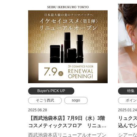
カバーはされている、そんなメイク
コント
が叶うラインアップ。まるで素肌が
プ下地
美しくなったかのような、フレッシ
ー、自
ュなナチュラルグロウ肌を目指し
テムを
て。
Buyer's PICK UP
特集
そごう西武
sogo
ポイン
SEIBU
sogoseibu
カラー
2025.06.28
2025.01.24
【西武池袋本店】7月9日（水）3階
リュク
西武池袋本店
コスメ
ローラ
コスメティックスフロア リニュー
込んで
化粧品
エレガ
アルオープン！ 【ブランド紹介】
感を演
西武池袋本店リニューアルオープン
シアー