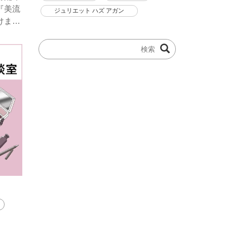
『美流
ジュリエット ハズ アガン
けまし
のヘア
ラスト
を提案
画&詳
しま