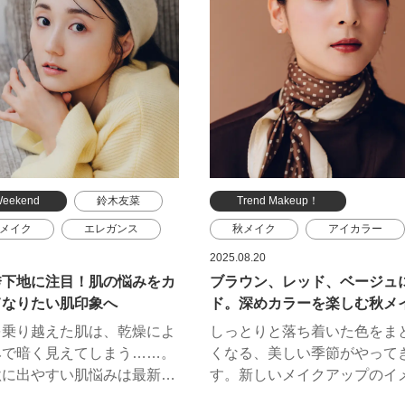
た。手に入れやすくテクニッ
を楽しんで。 ※メイクアップ
でつけられるリップで秋のト
よる
を先取りしてみませんか。教
れたのはヘア＆メイクアップ
スト藤本 希さん。
Weekend
鈴木友菜
Trend Makeup！
メイク
エレガンス
秋メイク
アイカラー
アルビオン
チーク
リップ
2025.08.20
秀下地に注目！肌の悩みをカ
ブラウン、レッド、ベージュ
ド・ポー ボーテ
ネイル
エレガンス
てなりたい肌印象へ
ド。深めカラーを楽しむ秋メ
ル
スナイデル ビューティ
を乗り越えた肌は、乾燥によ
しっとりと落ち着いた色をま
ジルスチュアート
みで暗く見えてしまう……。
くなる、美しい季節がやって
クレ・ド・ポー ボーテ
秋に出やすい肌悩みは最新コ
す。新しいメイクアップのイ
力を借りてきれいにカバー！
は、柔らかさの中に凛とした