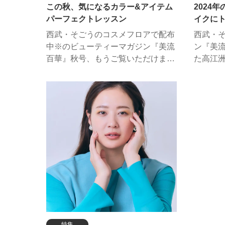
この秋、気になるカラー&アイテム
2024
コスメデコルテ
SHISE
パーフェクトレッスン
イクに
セルヴォーク
エレガンス
エレガ
西武・そごうのコスメフロアで配布
西武・
SHISEIDO
NARS
高江洲
中※のビューティーマガジン『美流
ン『美
ランコム
ADDICTION
百華』秋号、もうご覧いただけまし
た高江洲
たか？ 今回は、人気上昇中のヘア
モデル
ポーラ
ジルスチュアート
＆メイクアップアーティスト
戦！ 
ゲラ
NADEAさんが登場。コントラスト
ィスト
をテーマに2つの最旬メイクを提案
をいた
してくれました。WEBでは動画&詳
ムを使
細プロセスでHOW TOを公開しま
した。
す！※西武東戸塚S.C.は除く
特集