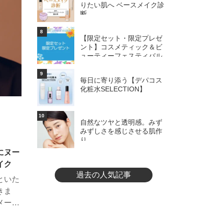
りたい肌へ ベースメイク診
効果に
断
8
【限定セット・限定プレゼ
ント】コスメティック＆ビ
ューティーフェスティバル
9
毎日に寄り添う【デパコス
化粧水SELECTION】
10
自然なツヤと透明感。みず
みずしさを感じさせる肌作
り
にヌー
イク
過去の人気記事
といた
きま
メージ
空気を