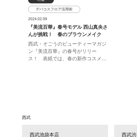
デパコスフロア活用術
西山真央
進藤郁子
2024.02.09
『美流百華』春号モデル 西山真央さ
SHISEIDO
コスメデコルテ
んが挑戦！ 春のブラウンメイク
THREE
ルナソル
西武・そごうのビューティーマガジ
エレガンス
イプサ
ン『美流百華』の春号がリリー
ス！ 表紙では、春の新作コスメな
どを使ったブラウンメイクで大人の
可愛さを表現。肌はみずみずしいツ
ヤ肌に仕上げながら、パウダーでふ
んわりとした上品さもプラスしまし
た。美流百華WEBでは、人気ヘア
＆メイクアップアーティスト・進藤
郁子さんのレコメンドとあわせてご
紹介します。
西武
西武池袋本店
西武渋