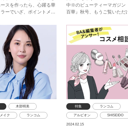
ム
ポール & ジョー
エレガンス
ベースを作ったら、心躍る華
中※のビューティーマガジン
クレ・ド・ポー ボーテ
カラーでいざ、ポイントメイ
百華』秋号、もうご覧いただ
たか？ 今回は、人気上昇中
ポール ＆ ジョー
＆メイクアップアーティスト
NADEAさんが登場。コント
をテーマに2つの最旬メイク
してくれました。WEBでは動
細プロセスでHOW TOを公開
す！※西武東戸塚S.C.は除く
木部明美
特集
ランコム
メイク
ランコム
アルビオン
SHISEIDO
ド・ポー ボーテ
イプサ
エレガンス
2024.02.15