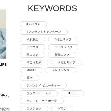
いつも
KEYWORDS
#デパコス
#プレゼントキャンペーン
＃肌測定
#推しリップ
デパコス
ベースメイク
秋コスメ
新作コスメ
そごう西武
＃推しリップ
MAHO
フレグランス
香水
ジバンシイ ビューティー
プラダ ビューティ
THREE
イテム
クレ・ド・ポー ボーテ
ロクシタン
ゲラン
で配布