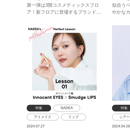
コスメティックスフロア
ランコ
第一弾は3階コスメティックスフロ
似合う
アルビオン
エレガンス
ゲラン
ア！新フロアに登場するブランドを
やかな
PICKUPしてご紹介いたします♪
クに！
ALBION
elegance
リニューアルオープン
特集
NADEA
特集
アイメイク
リップ
シアー
ポイントメイク
クレ・
2024.07.27
2024.04.26