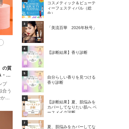
コスメティック＆ビューテ
ィーフェスティバル（総
合）
3
「美流百華 2026年秋号」
4
【診断結果】香り診断
】の質
5
A・C
自分らしい香りを見つける
んわり
香り診断
ンプ
似合う
やかな
6
【診断結果】夏、肌悩みを
※で立
カバーしてなりたい肌へ ベ
を明る
ースメイク診断
と華や
7
しゃれ
夏、肌悩みをカバーしてな