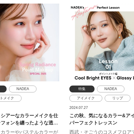
ロールカラーに、トーンアッ
感じさせるひと。鏡の中でも
、カバー力抜群のコンシーラ
より少し、おすましをして。
分の理想肌を演出できるアイ
選んでみて。
NADEA
特集
NADEA
トメイク
アイメイク
リップ
メイク
クリニーク
ポイントメイク
ルナソル
2024.07.27
スシアーなカラーメイクを仕
この秋、気になるカラー&ア
 メルシエ
SHISEIDO
クリニーク
シフォンを纏ったような透明
パーフェクトレッスン
ンス
ルナソル
ゲラン
KANEBO
出
なカラーやパステルカラーが
西武・そごうのコスメフロア