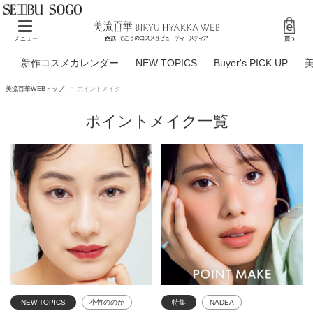
Toggle navigation
メニュー
新作コスメカレンダー
NEW TOPICS
Buyer's PICK UP
美流百華WEBトップ
ポイントメイク
ポイントメイク一覧
NEW TOPICS
小竹ののか
特集
NADEA