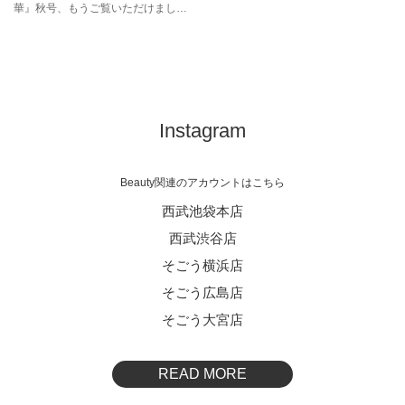
華』秋号、もうご覧いただけました
か？ 今回は、人気上昇中のヘア＆
ランコム
ADDICTION
メイクアップアーティストNADEAさ
んが登場。コントラストをテーマに2
ポーラ
ジルスチュアート
つの最旬メイクを提案してくれまし
ゲラ
た。WEBでは動画&詳細プロセスで
HOW TOを公開します！※西武東戸塚
S.C.は除く
Instagram
Beauty関連のアカウントはこちら
西武池袋本店
西武渋谷店
そごう横浜店
そごう広島店
そごう大宮店
READ MORE