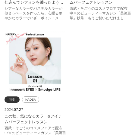
仕込んでシフォンを纏ったような
ムパーフェクトレッスン
エレガンス
ルナソル
SHISEIDO
クリニーク
透明感を演出
シアーなカラーやパステルカラーが
西武・そごうのコスメフロアで配布
似合うベースを作ったら、心躍る華
中※のビューティーマガジン『美流百
ランコム
ポール & ジョー
ゲラン
KANEBO
やかなカラーでいざ、ポイントメイ
華』秋号、もうご覧いただけました
クに！
か？ 今回は、人気上昇中のヘア＆
ゲラン
エレガンス
メイクアップアーティストNADEAさ
んが登場。コントラストをテーマに2
クレ・ド・ポー ボーテ
つの最旬メイクを提案してくれまし
ポール ＆ ジョー
た。WEBでは動画&詳細プロセスで
HOW TOを公開します！※西武東戸塚
S.C.は除く
特集
NADEA
アイメイク
リップ
2024.07.27
この秋、気になるカラー&アイテ
ポイントメイク
コスメデコルテ
ムパーフェクトレッスン
セルヴォーク
エレガンス
西武・そごうのコスメフロアで配布
中※のビューティーマガジン『美流百
SHISEIDO
NARS