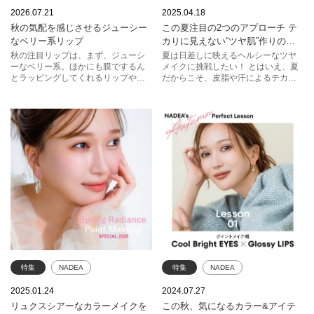
ポイントメイク
リップ
ポイントメイク
夏メイク
2026.07.21
2025.04.18
秋の気配を感じさせるジューシー
この夏注目の2つのアプローチ テ
ランコム
コスメデコルテ
エスト
ルナソル
なベリー系リップ
カりに見えない“ツヤ肌”作りの極
KANEBO
ポール & ジョー
意、教えます！―ポイントメイク
秋の注目リップは、まず、ジューシ
夏は日差しに映えるヘルシーなツヤ
ーなベリー系。ほかにも膜でするん
メイクに挑戦したい！ とはいえ、夏
編―
ポール & ジョー ボーテ
エスティ ローダー
ランコム
とラッピングしてくれるリップやお
だからこそ、皮脂や汗によるテカり
しゃれなマットリップなど、心惹か
も気になる……。そこで、テカりに
ルナソル
ADDICTION
れる新商品や新色が続々。タイプ別
見えないキレイなツヤメイクを、メ
のHOW TOをヘア＆メイクアップア
イクアップアーティストのNADEAさ
エレガンス
エスト
ーティスト藤本希さんに教えてもら
んが指南。ポイントは、ツヤを強調
いました。手に入れやすくテクニッ
する部分と抑える部分のメリハリを
クレスでつけられるリップで秋のト
つけること。今回は、「ベースメイ
レンドを先取りしてみませんか。教
クでツヤ」と「ポイントメイクでツ
えてくれたのはヘア＆メイクアップ
ヤ」の2パターンのメイクをご紹介。
アーティスト藤本 希さん。
ファッションやシーン、なりたい人
物像に合わせて挑戦してみて。別ペ
ージでは、「夏ツヤフェイス診断」
も公開中。ぜひ、イメージにぴった
りの夏ツヤメイクを見つけてくださ
いね。
特集
NADEA
特集
NADEA
ポイントメイク
カラーメイク
アイメイク
リップ
2025.01.24
2024.07.27
リュクスシアーなカラーメイクを
この秋、気になるカラー&アイテ
クリニーク
ローラ メルシエ
ポイントメイク
ルナソル