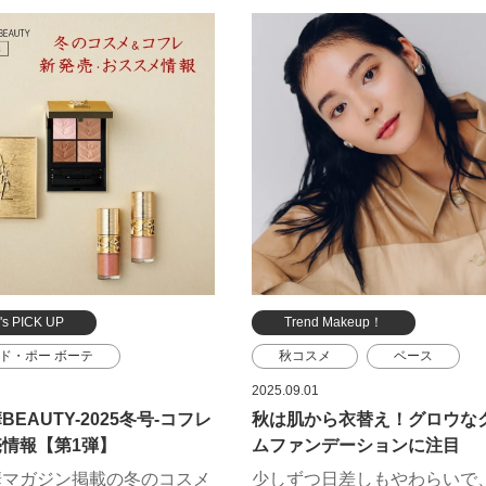
リー ビューティ
イプサ
エスケーツー
デコルテ
SK-II
コフレ
ィ ローダー
サボン
ホリデー
ホリデーコフレ
コスメ限定品
's PICK UP
Trend Makeup！
ド・ポー ボーテ
秋コスメ
ベース
ィ ローダー
リップ
ファンデーション
2025.09.01
EAUTY-2025冬号-コフレ
秋は肌から衣替え！グロウな
ーツー
ポール ＆ ジョー ボーテ
情報【第1弾】
ムファンデーションに注目
 ビューティ
SHISEIDO
華マガジン掲載の冬のコスメ
少しずつ日差しもやわらいで