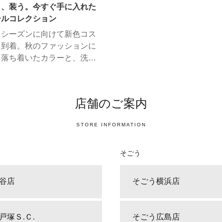
り、装う。今すぐ手に入れた
シイ ビューティー
ールコレクション
クション
トシーズンに向けて新色コス
々到着。秋のファッションに
う落ち着いたカラーと、洗練
テクスチャー。あか抜け印象
るラインアップにご注目くだ
店舗のご案内
STORE INFORMATION
そごう
谷店
そごう横浜店
戸塚Ｓ.Ｃ.
そごう広島店