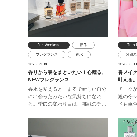
Fun Weekend
新作
Tren
フレグランス
香水
阿部朱
ジミー チュウ
チーク
2026.04.09
2026.03.30
香りから春をまといたい！心躍る、
春メイ
ジバンシイ ビューティー
ジルス
NEWフレグランス
叶える。
イヴ・サンローラン・ボーテ
イヴ・
香水を変えると、まるで新しい自分
チーク
ロクシタン
KANE
に出会ったみたいな気持ちになれ
題の今
スナイ
る。季節の変わり目は、挑戦のチャ
ドも単
ンス！たとえば普段選ばないような
いほど
大胆な香りも、まとってみたら相性
に入れ
が良かったり。自分の中にこんな一
ような
面があったのか、と気付かせてくれ
ーなの