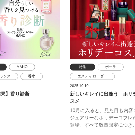
ークの力を、最大限に！
リエーションをご紹介します
MAHO
特集
ポーラ
ランス
香水
エスティ ローダー
シイ ビューティー
クレ・ド・ポー ボーテ
2025.10.10
結果】香り診断
新しいキレイに出逢う ホリ
 ビューティ
THREE
コスメデコルテ
ランコム
スメ
ド・ポー ボーテ
ポール & ジョー ボーテ
10月に入ると、見た目も内容
タン
ゲラン
メイクアップフォーエバー
ジュアリーなホリデーコフレ
エット ハズ アガン
ラ・メール
登場。すべて数量限定につき
なるコフレはお見逃しなく!！
サンローラン・ボーテ
イヴ・サンローラン・ボーテ