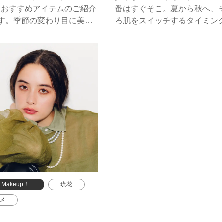
デコルテ
エスト
イヴ・サンローラン・ボーテ
＆おすすめアイテムのご紹介
番はすぐそこ。夏から秋へ、
ホリデーコフレ
KANEBO
アルビオン
です。季節の変わり目に美し
ろ肌をスイッチするタイミン
麗に過ごす、デパコスをご紹
秀ファンデーションが目白押
ー
ホリデーコスメ
します。
シーズン、理想のツヤ肌を探
サンローラン・ボーテ
ませんか？
d Makeup！
琉花
メ
サンローラン・ボーテ