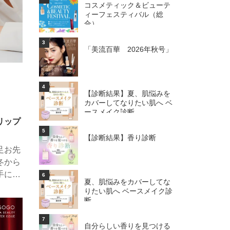
コスメティック＆ビューテ
ィーフェスティバル（総
合）
3
「美流百華 2026年秋号」
4
【診断結果】夏、肌悩みを
カバーしてなりたい肌へ ベ
ースメイク診断
リップ
ー
5
【診断結果】香り診断
足お先
冬から
手に取
6
夏、肌悩みをカバーしてな
今シー
りたい肌へ ベースメイク診
新色＆
断
ると自
7
ップバ
自分らしい香りを見つける