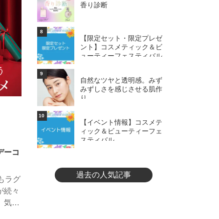
香り診断
。
8
【限定セット・限定プレゼ
ント】コスメティック＆ビ
ューティーフェスティバル
9
自然なツヤと透明感。みず
みずしさを感じさせる肌作
り
10
【イベント情報】コスメテ
ィック＆ビューティーフェ
スティバル
デーコ
過去の人気記事
もラグ
が続々
、気に