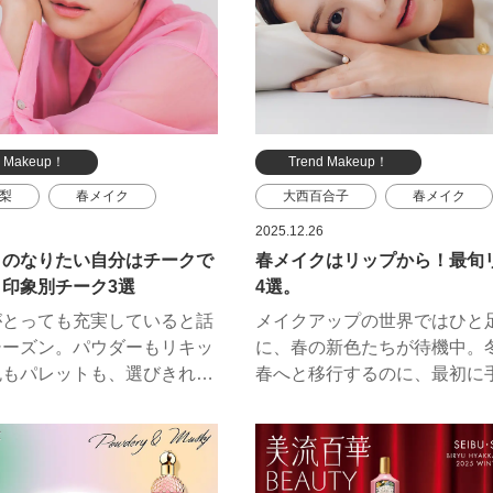
d Makeup！
Trend Makeup！
梨
春メイク
大西百合子
春メイク
エスティ ローダー
リップ
新色
2025.12.26
クのなりたい自分はチークで
春メイクはリップから！最旬
チュアート
限定色
エスティ ローダ
印象別チーク3選
4選。
サンローラン・ボーテ
ポール ＆ ジョー ボーテ
がとっても充実していると話
メイクアップの世界ではひと
BO
ジバンシイ ビューティー
シーズン。パウダーもリキッ
に、春の新色たちが待機中。
デル ビューティ
イヴ・サンローラン・ボーテ
色もパレットも、選びきれな
春へと移行するのに、最初に
優秀カラーがそろいます。手
りたいのはやっぱりリップ。
たいのは内側からにじみ出る
ズンは、軽やかな色と質感の
自然なツヤと血色感。ヘルシ
限定色が目白押し。唇にのせ
に、どこかほのかに色っぽ
然に笑顔が生まれる、春のリ