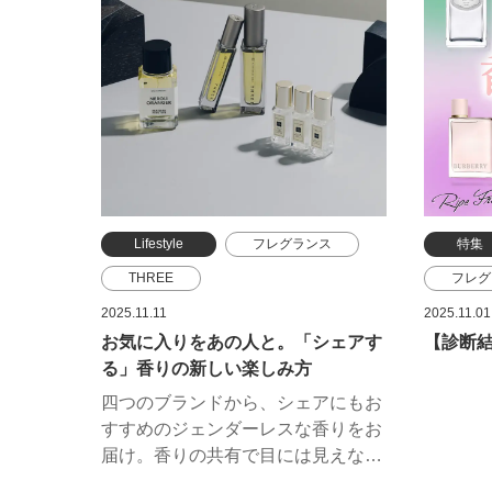
ることもあるんです。
く。チ
Lifestyle
フレグランス
特集
THREE
フレグ
ジョー マローン ロンドン
ジバン
2025.11.11
2025.11.01
お気に入りをあの人と。「シェアす
【診断
イヴ・サンローラン・ボーテ
プラダ
る」香りの新しい楽しみ方
マティエール プルミエール
クレ・
四つのブランドから、シェアにもお
ロクシ
すすめのジェンダーレスな香りをお
ジュリ
届け。香りの共有で目には見えない
スタイリッシュなペアルックを楽し
イヴ・