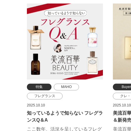
んでみませんか？
バーバ
コスメ
エステ
特集
MAHO
Buyer
フレグランス
クレ・
イヴ・サンローラン・ボーテ
エステ
2025.10.10
2025.10.10
知っているようで知らない フレグラ
美流百華B
クレ・ド・ポー ボーテ
エスケ
ンスQ＆A
＆新発売
クリーン
グッチ
ここ数年、活況を呈しているフレグ
美流百