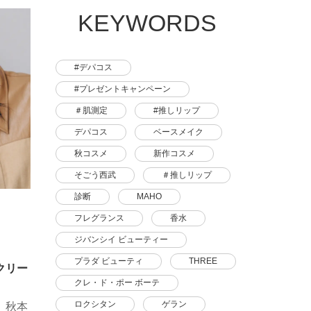
KEYWORDS
#デパコス
#プレゼントキャンペーン
＃肌測定
#推しリップ
デパコス
ベースメイク
秋コスメ
新作コスメ
そごう西武
＃推しリップ
診断
MAHO
フレグランス
香水
ジバンシイ ビューティー
プラダ ビューティ
THREE
クリー
クレ・ド・ポー ボーテ
ロクシタン
ゲラン
、秋本