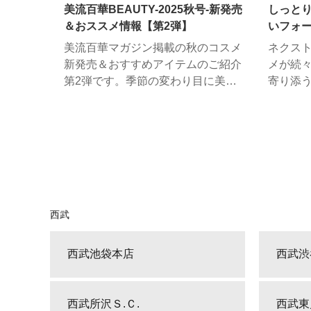
美流百華BEAUTY-2025秋号-新発売
しっと
イヴ・サンローラン・ボーテ
ジバン
＆おススメ情報【第2弾】
いフォ
アルビオン
エスト
アディ
美流百華マガジン掲載の秋のコスメ
ネクス
ラ・メール
新発売＆おすすめアイテムのご紹介
メが続
第2弾です。季節の変わり目に美し
寄り添
く、華麗に過ごす、デパコスをご紹
された
介いたします。
を叶え
さい。
西武
西武池袋本店
西武渋
西武所沢Ｓ.Ｃ.
西武東