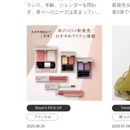
トム フォード ビューティ
コスメ
ランス。年齢、ジェンダーを問わ
新発売
イッセイ ミヤケ
ゲラン
コフレ
ず、香りへのニーズは高まっていま
第1弾
す。そこで、フレグランスアドバイ
く、華
ジョー マローン ロンドン
ホリデ
ザーのMAHOさんに、知っておきた
介いた
ランコム
コスメデコルテ
イヴ・
いあれこれを伺いました。
グタール
ロクシタン
バーバリー ビューティ
サボン
プラダ ビューティ
ボンド・ナンバーナイン
エスティ ローダー
メゾン クリヴェリ
イソップ
グッチ ビューティ
コーチ
Buyer's PICK UP
Tren
ジバンシイ ビューティー
ファンケル
秋コス
エスティ ローダー
イヴ・
2025.08.20
2025.07.29