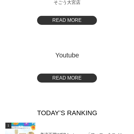
そごう大宮店
READ MORE
Youtube
READ MORE
TODAY’S RANKING
1