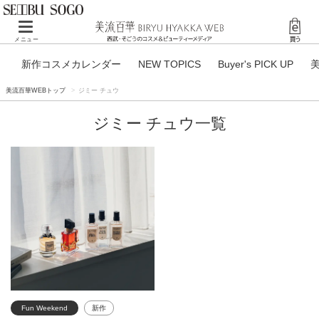
Toggle navigation
メニュー
新作コスメカレンダー
NEW TOPICS
Buyer's PICK UP
美流百華WEBトップ
ジミー チュウ
ジミー チュウ一覧
Fun Weekend
新作