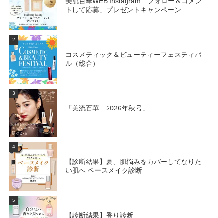
美流百華WEB Instagram「フォロー＆コメン
トして応募」プレゼントキャンペーン...
2
コスメティック＆ビューティーフェスティバ
ル（総合）
3
「美流百華 2026年秋号」
4
【診断結果】夏、肌悩みをカバーしてなりた
い肌へ ベースメイク診断
5
【診断結果】香り診断