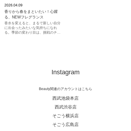
フレグランス
香水
2026.04.09
香りから春をまといたい！心躍
ジミー チュウ
る、NEWフレグランス
ジバンシイ ビューティー
香水を変えると、まるで新しい自分
に出会ったみたいな気持ちになれ
イヴ・サンローラン・ボーテ
る。季節の変わり目は、挑戦のチャ
ンス！たとえば普段選ばないような
ロクシタン
大胆な香りも、まとってみたら相性
が良かったり。自分の中にこんな一
面があったのか、と気付かせてくれ
ることもあるんです。
Instagram
Beauty関連のアカウントはこちら
西武池袋本店
西武渋谷店
そごう横浜店
そごう広島店