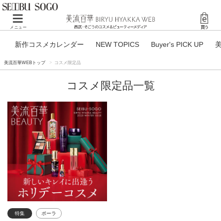
Toggle navigation
メニュー
新作コスメカレンダー
NEW TOPICS
Buyer's PICK UP
美流百華WEBトップ
コスメ限定品
コスメ限定品一覧
特集
ポーラ