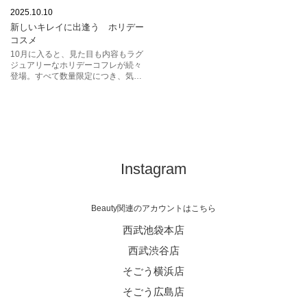
エスティ ローダー
2025.10.10
新しいキレイに出逢う ホリデー
クレ・ド・ポー ボーテ
コスメ
コスメデコルテ
ランコム
10月に入ると、見た目も内容もラグ
ジュアリーなホリデーコフレが続々
ポール & ジョー ボーテ
登場。すべて数量限定につき、気に
なるコフレはお見逃しなく!！
メイクアップフォーエバー
ラ・メール
イヴ・サンローラン・ボーテ
イプサ
エスケーツー
Instagram
SK-II
コフレ
ホリデー
ホリデーコフレ
コスメ限定品
Beauty関連のアカウントはこちら
西武池袋本店
西武渋谷店
そごう横浜店
そごう広島店