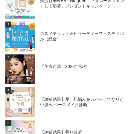
美流百華WEB Instagram「フォロー＆コメン
トして応募」プレゼントキャンペーン...
2
コスメティック＆ビューティーフェスティバ
ル（総合）
3
「美流百華 2026年秋号」
4
【診断結果】夏、肌悩みをカバーしてなりた
い肌へ ベースメイク診断
5
【診断結果】香り診断