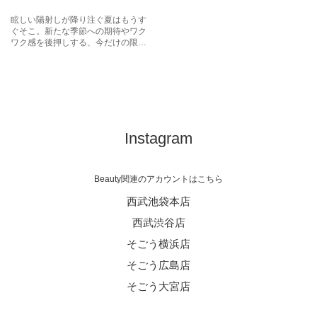
SHISEIDO
眩しい陽射しが降り注ぐ夏はもうす
ぐそこ。新たな季節への期待やワク
ワク感を後押しする、今だけの限定
キットで、夏のスタートを切ってみ
ては？暑さや紫外線により乾きがち
な肌を守るスキンケアアイテムで、
お手入れをアップデート。また美肌
に仕上げるメイクアップアイテム
や、気分を盛り上げるフレグランス
で、もっと輝くあなたへ。夏に向
け、手に入れておきたい特別なキッ
Instagram
トをご紹介いたします。
Beauty関連のアカウントはこちら
西武池袋本店
西武渋谷店
そごう横浜店
そごう広島店
そごう大宮店