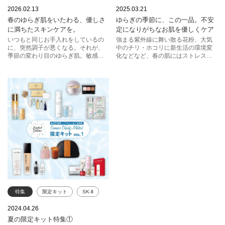
ゆらぎ肌
カバーマーク
スキンケア
敏感肌
2026.02.13
2025.03.21
春のゆらぎ肌をいたわる、優しさ
ゆらぎの季節に、この一品。不安
RMK
KANEBO
イプサ
アユーラ
イプサ
に満ちたスキンケアを。
定になりがちなお肌を優しくケア
エトヴォス
コスメデコルテ
カバーマーク
いつもと同じお手入れをしているの
強まる紫外線に舞い散る花粉、大気
に、突然調子が悪くなる。それが、
中のチリ・ホコリに新生活の環境変
アルビオン
季節の変わり目のゆらぎ肌。敏感な
化などなど、春の肌にはストレスが
状態の肌には、スキンケアやメイク
たくさん！守って整えるスキンケア
アップ時になるべく刺激を与えない
を、お届けします。
ことが大切。メイク落としからベー
スメイクまで、頼れる寄り添い系ア
イテムをピックアップ。
特集
限定キット
SK-Ⅱ
est
ランコム
MCM
2024.04.26
夏の限定キット特集①
アクセーヌ
カバーマーク