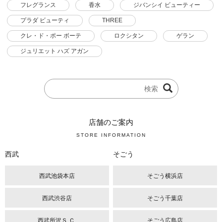
フレグランス
香水
ジバンシイ ビューティー
プラダ ビューティ
THREE
クレ・ド・ポー ボーテ
ロクシタン
ゲラン
ジュリエット ハズ アガン
店舗のご案内
STORE INFORMATION
西武
そごう
西武池袋本店
そごう横浜店
西武渋谷店
そごう千葉店
西武所沢Ｓ.Ｃ.
そごう広島店