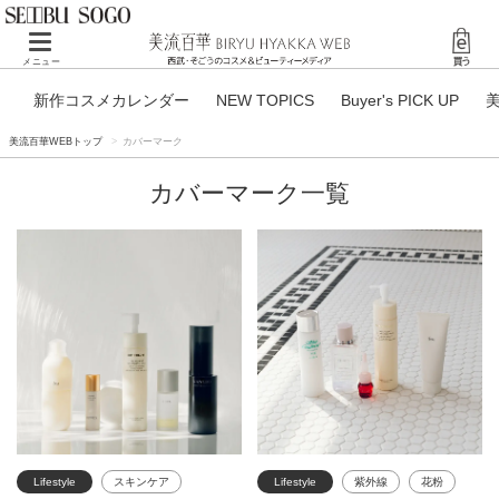
Toggle navigation
メニュー
新作コスメカレンダー
NEW TOPICS
Buyer's PICK UP
美流百華WEBトップ
カバーマーク
カバーマーク一覧
Lifestyle
スキンケア
Lifestyle
紫外線
花粉