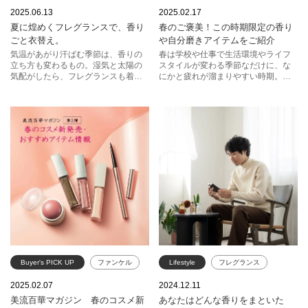
ゲラン
ケア
ジルスチュアート
2025.06.13
2025.02.17
夏に煌めくフレグランスで、香り
春のご褒美！この時期限定の香り
ジョー マローン ロンドン
ジョー マローン ロンドン
ごと衣替え。
や自分磨きアイテムをご紹介
クリーン
イヴ・サンローラン
KANEBO
気温があがり汗ばむ季節は、香りの
春は学校や仕事で生活環境やライフ
立ち方も変わるもの。湿気と太陽の
スタイルが変わる季節なだけに、な
トム フォード ビューティ
コスメデコルテ
気配がしたら、フレグランスも着替
にかと疲れが溜まりやすい時期。そ
えどき。あのサンドレスやTシャツに
こで、頑張る気持ちを後押ししてく
イヴ・サンローラン
似合う、新しい出会いを求めて。
れるようなご褒美アイテムをご紹
介！もちろんギフトにもおすすめで
す♪
Buyer's PICK UP
ファンケル
Lifestyle
フレグランス
イヴ・サンローラン
アルビオン
グタール
2025.02.07
2024.12.11
美流百華マガジン 春のコスメ新
あなたはどんな香りをまといた
ランコム
ジョー マローン ロンドン