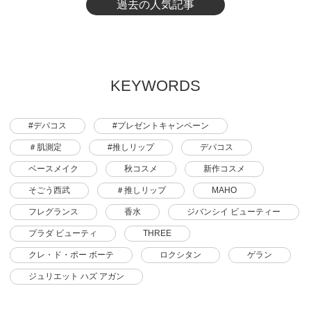
過去の人気記事
KEYWORDS
#デパコス
#プレゼントキャンペーン
＃肌測定
#推しリップ
デパコス
ベースメイク
秋コスメ
新作コスメ
そごう西武
＃推しリップ
MAHO
フレグランス
香水
ジバンシイ ビューティー
プラダ ビューティ
THREE
クレ・ド・ポー ボーテ
ロクシタン
ゲラン
ジュリエット ハズ アガン