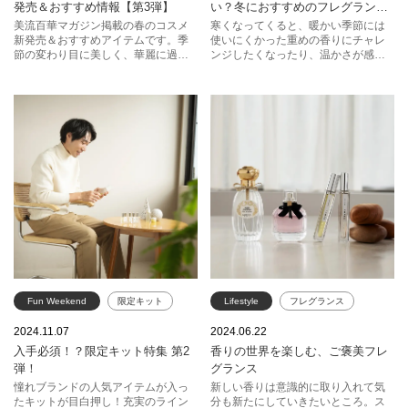
発売＆おすすめ情報【第3弾】
い？冬におすすめのフレグラン
トム フォード ビューティ
ス！
美流百華マガジン掲載の春のコスメ
寒くなってくると、暖かい季節には
新発売＆おすすめアイテムです。季
使いにくかった重めの香りにチャレ
イヴ・サンローラン
ゲラン
節の変わり目に美しく、華麗に過ご
ンジしたくなったり、温かさが感じ
す、デパコスをご紹介いたします。
られるようなフレグランスが気にな
ったりすることも。各ブランドから
この冬おすすめのフレグランスと、
美流百華WEBスタッフのおすすめを
集めてご紹介します！
Fun Weekend
限定キット
Lifestyle
フレグランス
ホリデー
THREE
イヴ・サンローラン
2024.11.07
2024.06.22
入手必須！？限定キット特集 第2
香りの世界を楽しむ、ご褒美フレ
ジョー マローン ロンドン
RMK
グタール
弾！
グランス
エスティ ローダー
憧れブランドの人気アイテムが入っ
新しい香りは意識的に取り入れて気
たキットが目白押し！充実のライン
分も新たにしていきたいところ。ス
イヴ・サンローラン
ジバンシイ