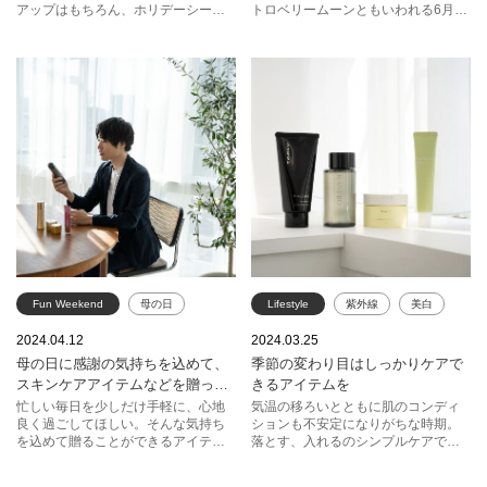
アップはもちろん、ホリデーシーズ
トロベリームーンともいわれる6月の
ン限定のボックスやポーチも華やか
満月。ベリーが入ったフレグランス
でうれしい。ぜひ早めにチェックし
や、自分へのご褒美として気になっ
て。
ていた香りを取り入れてみてはいか
がでしょうか。
Fun Weekend
母の日
Lifestyle
紫外線
美白
スキンケア
イプサ
RMK
スック
KANEBO
2024.04.12
2024.03.25
母の日に感謝の気持ちを込めて、
季節の変わり目はしっかりケアで
SHISEIDO
イヴ・サンローラン
イヴ・サンローラン
アルビオン
スキンケアアイテムなどを贈って
きるアイテムを
ドクターシーラボ
ファンケル
コスメデコルテ
みませんか？
忙しい毎日を少しだけ手軽に、心地
気温の移ろいとともに肌のコンディ
良く過ごしてほしい。そんな気持ち
ションも不安定になりがちな時期。
SK-Ⅱ
ゲラン
を込めて贈ることができるアイテム
落とす、入れるのシンプルケアでア
を選んでみました。スキンケアやメ
イテムにこだわってみたり、紫外線
エスティ ローダー
イクにあまり興味がない、という方
に立ち向かえる肌を目指して美白※ア