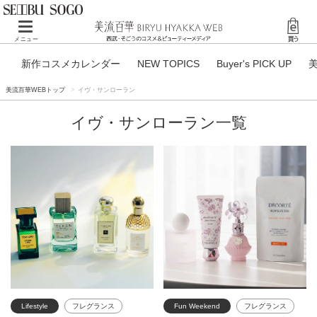
Toggle navigation
メニュー
新作コスメカレンダー
NEW TOPICS
Buyer's PICK UP
美流百華WEBトップ
イヴ・サンローラン
イヴ・サンローラン一覧
Lifestyle
フレグランス
Fun Weekend
フレグランス