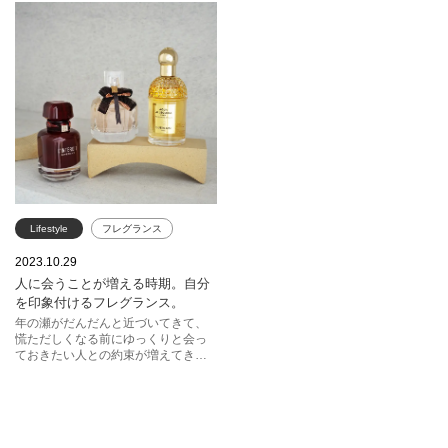
にも気軽に取り入れていただけるア
イテムを取り入れてみたり、しっか
イテムも。ぜひ母の日のギフトの参
りケアできるアイテムを意識してみ
考にしてみてください。
て。 ※メラニンの生成を抑え、日焼
けによるシミ・そばかすを防ぐこと
Lifestyle
フレグランス
ウッディ
フローラル
2023.10.29
人に会うことが増える時期。自分
シトラス
を印象付けるフレグランス。
トム フォード ビューティ
年の瀬がだんだんと近づいてきて、
慌ただしくなる前にゆっくりと会っ
ジバンシイ
イヴ・サンローラン
ておきたい人との約束が増えてきた
のでは？楽しみな予定に、印象的な
ランバン
エスティ ローダー
香りをさりげなくプラスしてみて。
ジョー マローン ロンドン
ゲラン
ロクシタン