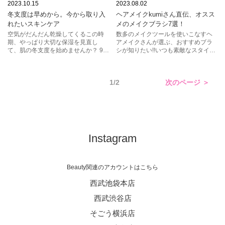
乾燥
美容液
マスク
SHISEIDO
アディクション
2023.10.15
2023.08.02
冬支度は早めから。今から取り入
ヘアメイクkumiさん直伝、オスス
クリーム
スック
RMK
れたいスキンケア
メのメイクブラシ7選！
クレ・ド・ポー ボーテ
ポーラ
空気がだんだん乾燥してくるこの時
数多のメイクツールを使いこなすヘ
期、やっぱり大切な保湿を見直し
アメイクさんが選ぶ、おすすめブラ
スック
コスメデコルテ
て、肌の冬支度を始めませんか？ 9、
シが知りたい!!いつも素敵なスタイル
10月に新登場の見逃せない新作アイ
を作ってくれるkumiさんに聞いてみ
キールズ
テムを中心にご紹介します♪
ました♡ テクニック要らずでキレイ
に仕上がる、ブラシ7選をご紹介いた
1/2
次のページ ＞
します。
Instagram
Beauty関連のアカウントはこちら
西武池袋本店
西武渋谷店
そごう横浜店