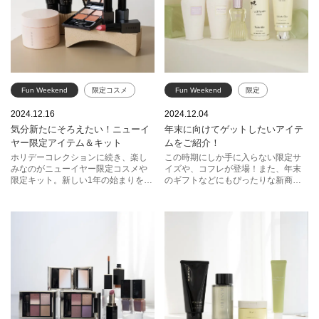
Fun Weekend
限定コスメ
Fun Weekend
限定
THREE
スック
SK-II
新商品
ポール ＆ ジョー
2024.12.16
2024.12.04
気分新たにそろえたい！ニューイ
年末に向けてゲットしたいアイテ
ファンケル
ジルスチュアート
スック
ヤー限定アイテム＆キット
ムをご紹介！
ホリデーコレクションに続き、楽し
この時期にしか手に入らない限定サ
みなのがニューイヤー限定コスメや
イズや、コフレが登場！また、年末
限定キット。新しい1年の始まりを新
のギフトなどにもぴったりな新商品
しいアイテムと過ごし、気分も新た
も一緒にご紹介しちゃいます。ぜひ
に新年の幕開けを楽しもう！
この機会にチェックして、買いそび
れのないように！