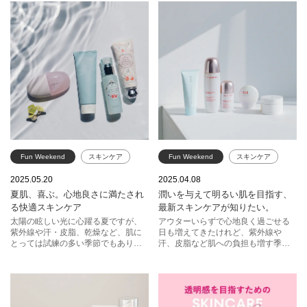
れを。
Fun Weekend
スキンケア
Fun Weekend
スキンケア
紫外線
乾燥
SK-II
スック
クラランス
2025.05.20
2025.04.08
夏肌、喜ぶ。心地良さに満たされ
潤いを与えて明るい肌を目指す、
ジルスチュアート
アルビオン
ファンケル
る快適スキンケア
最新スキンケアが知りたい。
ファンケル
スック
太陽の眩しい光に心躍る夏ですが、
アウターいらずで心地良く過ごせる
紫外線や汗・皮脂、乾燥など、肌に
日も増えてきたけれど、紫外線や
コスメデコルテ
とっては試練の多い季節でもありま
汗、皮脂など肌への負担も増す季
す。頼りになるのは、サッパリさせ
節。外的刺激から守りつつ、余計な
つつ潤いをもたらすスキンケア。気
ものは洗い流してつるんとクリアに
持ちもシャンと整います。
一皮むけたい。そんなときのおすす
めをピックアップ。