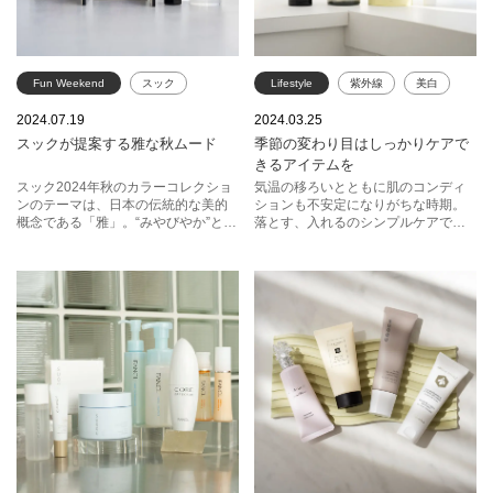
Fun Weekend
スック
Lifestyle
紫外線
美白
秋コスメ
秋メイク
RMK
スック
KANEBO
2024.07.19
2024.03.25
スックが提案する雅な秋ムード
季節の変わり目はしっかりケアで
イヴ・サンローラン
アルビオン
きるアイテムを
コスメデコルテ
スック2024年秋のカラーコレクショ
気温の移ろいとともに肌のコンディ
ンのテーマは、日本の伝統的な美的
ションも不安定になりがちな時期。
概念である「雅」。“みやびやか”とい
落とす、入れるのシンプルケアでア
う優雅さや洗練を表す美意識に深く
イテムにこだわってみたり、紫外線
息づく、季節や1日の時間の流れの中
に立ち向かえる肌を目指して美白※ア
で止まることなく変化する自然の“無
イテムを取り入れてみたり、しっか
常の美”を映し出したようなグラデー
りケアできるアイテムを意識してみ
ションや絶妙なカラーパレットはま
て。 ※メラニンの生成を抑え、日焼
さにエモーショナル。秋のメイクに
けによるシミ・そばかすを防ぐこと
取り入れてみて。