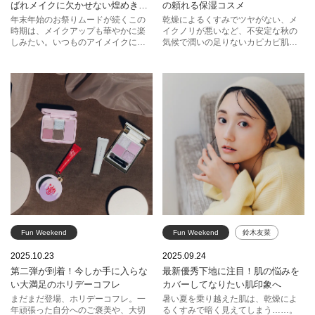
ばれメイクに欠かせない煌めきア
の頼れる保湿コスメ
イテムを取り入れる
年末年始のお祭りムードが続くこの
乾燥によるくすみでツヤがない、メ
時期は、メイクアップも華やかに楽
イクノリが悪いなど、不安定な秋の
しみたい。いつものアイメイクにプ
気候で潤いの足りないカピカピ肌
ラスするだけでパーティー感を演出
に。本格的な冬の乾燥シーズンに突
できる、そんな素敵なアイテムを探
入する前に、たっぷりの潤いでうる
してみませんか？目元に、ほんの少
ツヤ肌へ。
しだけ。そのさりげなさがいいので
す。
Fun Weekend
Fun Weekend
鈴木友菜
ホリデーコフレ
限定
ベースメイク
エレガンス
2025.10.23
2025.09.24
第二弾が到着！今しか手に入らな
最新優秀下地に注目！肌の悩みを
スック
SHISEIDO
スック
アルビオン
い大満足のホリデーコフレ
カバーしてなりたい肌印象へ
スナイデル ビューティ
クレ・ド・ポー ボーテ
まだまだ登場、ホリデーコフレ。一
暑い夏を乗り越えた肌は、乾燥によ
年頑張った自分へのご褒美や、大切
るくすみで暗く見えてしまう……。
ポール ＆ ジョー ボーテ
ルナソル