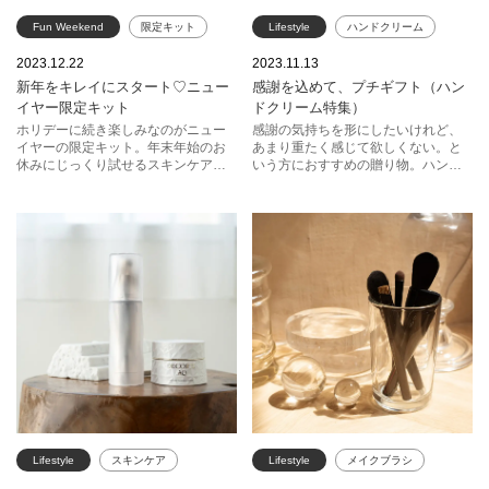
Fun Weekend
限定キット
Lifestyle
ハンドクリーム
スック
SHISEIDO
ギフト
ロクシタン
HACCI
2023.12.22
2023.11.13
新年をキレイにスタート♡ニュー
感謝を込めて、プチギフト（ハン
ランコム
ファンケル
SK-Ⅱ
ジルスチュアート
イヤー限定キット
ドクリーム特集）
ジョー マローン ロンドン
ホリデーに続き楽しみなのがニュー
感謝の気持ちを形にしたいけれど、
イヤーの限定キット。年末年始のお
あまり重たく感じて欲しくない。と
スック
SABON
ゲラン
休みにじっくり試せるスキンケアと
いう方におすすめの贈り物。ハンド
ボディーケアのキットをお見逃しな
クリームをプチギフトとして選んで
エスティ ローダー
く。
みては？
ローラメルシエ
Lifestyle
スキンケア
Lifestyle
メイクブラシ