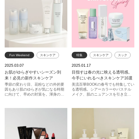
Fun Weekend
スキンケア
特集
スキンケア
スック
SHISEIDO
ジルスチュアート
クリニーク
アルビオン
2025.03.07
2025.01.17
お肌がゆらぎやすいシーズン到
目指すは春の光に映える透明感。
スック
アルビオン
RMK
SHISEIDO
THREE
来！必見の新作スキンケア
今手にいれるべきスキンケア16選
KANEBO
季節の変わり目、花粉などの外的要
美流百華BOOKの春号でも特集してい
因もあり肌のゆらぎが気になる時期
る透明感。シアーカラーやパステル
に向けて、早めの対策を。渾身のリ
メイク、肌のニュアンスを引き立て
ニューアルや進化も目立つ新作スキ
るクリアな肌に近づくために、今か
ンケアを取り入れて、フレッシュな
ら始めておきたいスキンケアをご紹
肌で春を迎えましょう♪
介します。これから訪れる春を、透
明感とともに楽しんで。