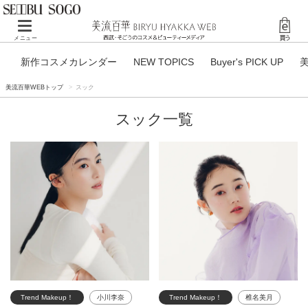
Toggle navigation
メニュー
新作コスメカレンダー
NEW TOPICS
Buyer's PICK UP
美流百華WEBトップ
スック
スック一覧
Trend Makeup！
小川李奈
Trend Makeup！
椎名美月