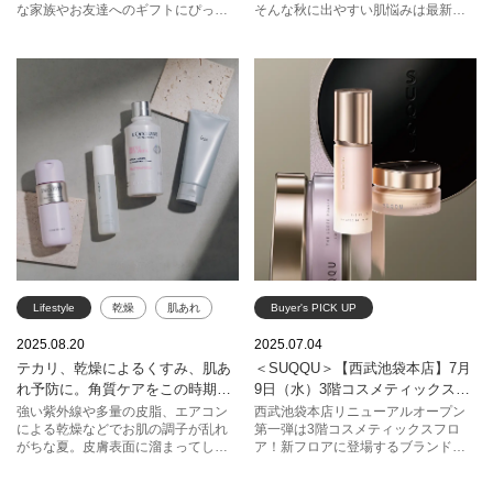
な家族やお友達へのギフトにぴった
そんな秋に出やすい肌悩みは最新コ
りです。“今だけ”の限定カラーや限定
スメの力を借りてきれいにカバー！
プラダ ビューティ
商品もうれしいけれど、やはり特別
コントロールカラーに、トーンアッ
な“おトク感”も大きな魅力！
プ下地、カバー力抜群のコンシーラ
ー、自分の理想肌を演出できるアイ
テムを選んでみて。
Lifestyle
乾燥
肌あれ
Buyer's PICK UP
角質ケア
西武池袋本店
コスメ
2025.08.20
2025.07.04
テカリ、乾燥によるくすみ、肌あ
＜SUQQU＞【西武池袋本店】7月
クレ・ド・ポー ボーテ
イプサ
コスメティックスフロア
化粧品
れ予防に。角質ケアをこの時期か
9日（水）3階コスメティックスフ
コスメデコルテ
ロクシタン
sogoseibu
SUQQU
ら
ロア リニューアルオープン！
強い紫外線や多量の皮脂、エアコン
西武池袋本店リニューアルオープン
による乾燥などでお肌の調子が乱れ
第一弾は3階コスメティックスフロ
スック
スック
リニューアル
がちな夏。皮膚表面に溜まってしま
ア！新フロアに登場するブランドを
った不要な角質は肌悩みの原因にな
PICKUPしてご紹介いたします♪
SEIBU
ることも！ 今日からすぐに、お手入