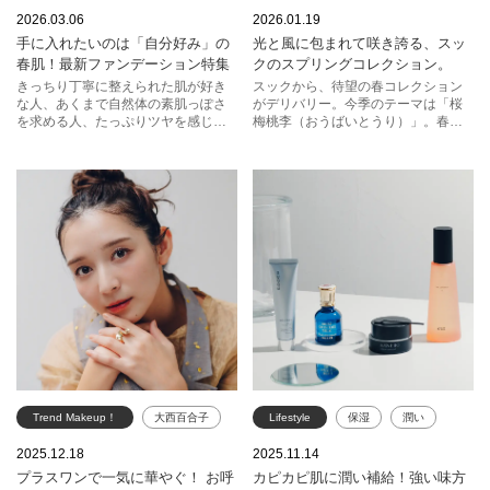
春コスメ
ファンデーション
スック
春コスメ
2026.03.06
2026.01.19
手に入れたいのは「自分好み」の
光と風に包まれて咲き誇る、スッ
エスティ ローダー
春肌！最新ファンデーション特集
クのスプリングコレクション。
ジルスチュアート
きっちり丁寧に整えられた肌が好き
スックから、待望の春コレクション
な人、あくまで自然体の素肌っぽさ
がデリバリー。今季のテーマは「桜
アディクション
クラランス
を求める人、たっぷりツヤを感じる
梅桃李（おうばいとうり）」。春の
ライブリーな肌に魅せられる人。欲
訪れとともに桜、梅、桃、李（すも
スック
ポール ＆ ジョー ボーテ
しい肌はそれこそ、十人十色。これ
も）の花がそれぞれの花を咲かせる
が自分らしい、と思える肌をファン
ように、十人十色の“自分らしい美し
デーションで作りましょう。今あな
さ”を表現してほしい。そんな想いが
たが目指したいのは、どんな肌？
詰まったカラーが勢ぞろい！
Trend Makeup！
大西百合子
Lifestyle
保湿
潤い
RMK
スナイデル ビューティ
ポール ＆ ジョー ボーテ
エスト
2025.12.18
2025.11.14
プラスワンで一気に華やぐ！ お呼
カピカピ肌に潤い補給！強い味方
スック
コスメデコルテ
KANEBO
スック
ゲラン