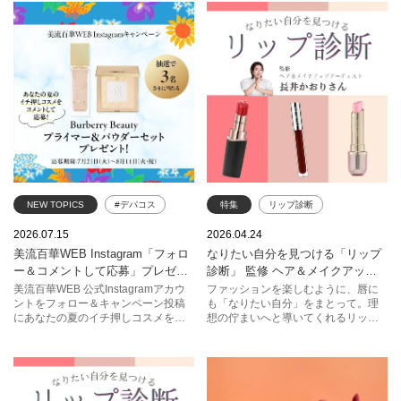
NEW TOPICS
#デパコス
特集
リップ診断
#プレゼントキャンペーン
長井かおり
2026.07.15
2026.04.24
美流百華WEB Instagram「フォロ
なりたい自分を見つける「リップ
ー＆コメントして応募」プレゼン
診断」 監修 ヘア＆メイクアップ
トキャンペーン
アーティスト 長井かおり
美流百華WEB 公式Instagramアカウ
ファッションを楽しむように、唇に
ントをフォロー＆キャンペーン投稿
も「なりたい自分」をまとって。理
にあなたの夏のイチ押しコスメをコ
想の佇まいへと導いてくれるリップ
メントしよう！
は、あなたに自信をもたらす特別な
存在です。 溢れる透明感から、意志
を感じさせるマットな質感まで。今
季のトレンドを凝縮した最新ライン
アップから、あなたにぴったりのリ