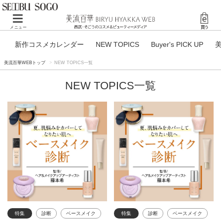
Toggle navigation
メニュー
新作コスメカレンダー
NEW TOPICS
Buyer's PICK UP
美流百華WEBトップ
NEW TOPICS一覧
NEW TOPICS一覧
特集
診断
ベースメイク
特集
診断
ベースメイク