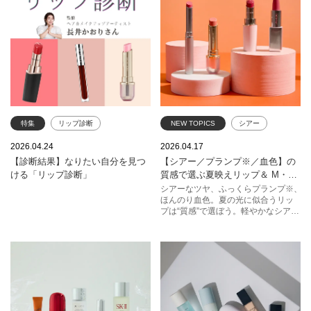
ップをセレクト。 長井かおりさん監
修の「リップ診断」を通じて、新し
い季節を共にする愛しい相棒に出会
いましょう。
特集
リップ診断
NEW TOPICS
シアー
プランプ
血色
リップ
2026.04.24
2026.04.17
【診断結果】なりたい自分を見つ
【シアー／プランプ※／血色】の
夏
エレガンス
クリニーク
ける「リップ診断」
質感で選ぶ夏映えリップ＆ M・
コスメデコルテ
A・CがおすすめするHOW TO【ふ
シアーなツヤ、ふっくらプランプ※、
ほんのり血色。夏の光に似合うリッ
んわりマットなブラーリップ】
エスティ ローダー
SHISEIDO
プは“質感”で選ぼう。軽やかなシアー
で抜け感を、プランプ※で立体感を、
クレ・ド・ポー ボーテ
赤みニュアンスで肌を明るい印象
に。太陽の日差しのもと華やかに映
M・A・C
えるリップで、夏のおしゃれを楽し
んで。 ※メイクアップ効果による