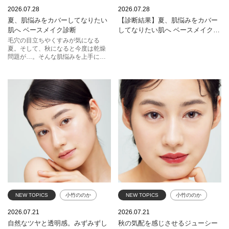
2026.07.28
2026.07.28
夏、肌悩みをカバーしてなりたい
【診断結果】夏、肌悩みをカバー
肌へ ベースメイク診断
してなりたい肌へ ベースメイク診
断
毛穴の目立ちやくすみが気になる
夏。そして、秋になると今度は乾燥
問題が…。そんな肌悩みを上手にカ
バーしてなりたい肌を目指すため
に、おすすめのアイテムがわかる
「ベースメイク診断」をお届けしま
す。監修はヘア＆メイクアップアー
ティストの藤本希さん。プロならで
はのツールの使い方やHOW TOもご
紹介しています。気軽にチェックし
てみて。
NEW TOPICS
小竹ののか
NEW TOPICS
小竹ののか
ベースメイク
エレガンス
ポイントメイク
リップ
2026.07.21
2026.07.21
自然なツヤと透明感。みずみずし
秋の気配を感じさせるジューシー
アルビオン
コスメデコルテ
ランコム
コスメデコルテ