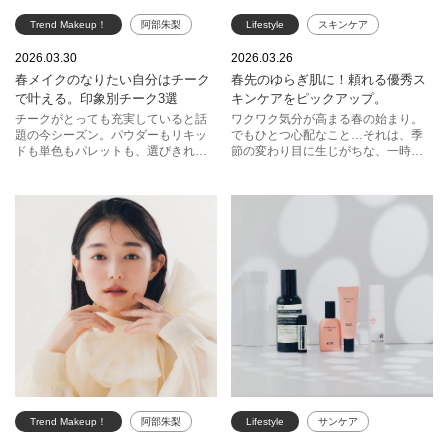
Trend Makeup！
阿部朱梨
Lifestyle
スキンケア
春メイク
チーク
アルビオン
アユーラ
2026.03.30
2026.03.26
春メイクのなりたい自分はチーク
春先のゆらぎ肌に！頼れる優秀ス
エスティ ローダー
コスメデコルテ
イソップ
で叶える。印象別チーク3選
キンケアをピックアップ。
ジルスチュアート
チークがとっても充実していると話
ワクワク気分が高まる春の始まり。
題の今シーズン。パウダーもリキッ
でもひとつ心配なこと…それは、季
イヴ・サンローラン・ボーテ
ドも単色もパレットも、選びきれな
節の変わり目に生じがちな、一時的
いほど優秀カラーがそろいます。手
な肌のゆらぎ。普段はなんともなく
KANEBO
に入れたいのは内側からにじみ出る
っても、なぜかこの時期だけは肌の
ような自然なツヤと血色感。ヘルシ
調子が落ちてしまいがち。そんなお
スナイデル ビューティ
ーなのに、どこかほのかに色っぽ
悩みを抱えるあなたに、優しく寄り
く。チークの力を、最大限に！
添うスキンケアアイテムを厳選しま
した。
Trend Makeup！
阿部朱梨
Lifestyle
サンケア