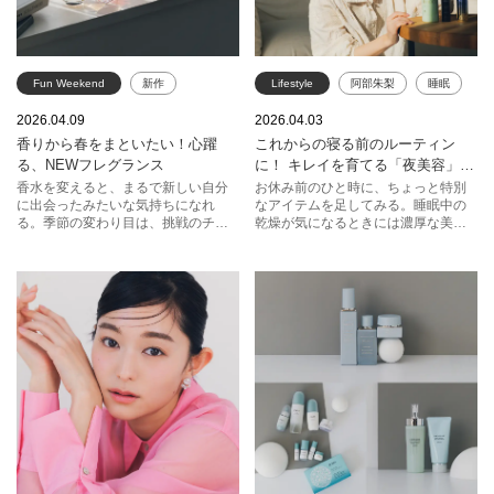
Fun Weekend
新作
Lifestyle
阿部朱梨
睡眠
フレグランス
香水
乾燥
美容
ケア
2026.04.09
2026.04.03
香りから春をまといたい！心躍
これからの寝る前のルーティン
ジミー チュウ
HACCI
SHISEIDO
る、NEWフレグランス
に！ キレイを育てる「夜美容」の
ジバンシイ ビューティー
ジョンマスターオーガニック
ススメ
香水を変えると、まるで新しい自分
お休み前のひと時に、ちょっと特別
に出会ったみたいな気持ちになれ
なアイテムを足してみる。睡眠中の
イヴ・サンローラン・ボーテ
アテニア
KANEBO
る。季節の変わり目は、挑戦のチャ
乾燥が気になるときには濃厚な美容
ンス！たとえば普段選ばないような
液や、全身を心地良く整えることを
ロクシタン
大胆な香りも、まとってみたら相性
サポートするボディーケア、頭皮の
が良かったり。自分の中にこんな一
ケアまで。自分とじっくり向き合え
面があったのか、と気付かせてくれ
る夜は、美容に勤しむのに最適な時
ることもあるんです。
間。今夜からさっそく、試してみ
て。