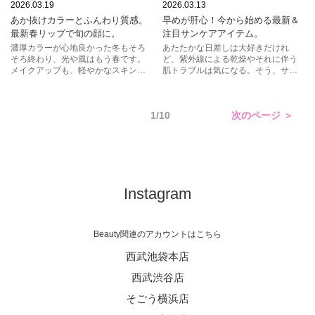
春リップ
春メイク
UVケア
紫外線
2026.03.19
2026.03.13
あか抜けカラーとふんわり質感。
早めが肝心！今から始める最新＆
クレ・ド・ポー ボーテ
日焼け止め
エスト
最新春リップで旬の顔に。
注目サンケアアイテム。
ジルスチュアート
ドクターシーラボ
イソップ
濃厚カラーが心地良かった冬もそろ
あたたかな日差しは大好きだけれ
そろ終わり、光や風はもう春です。
ど、紫外線による乾燥やそれに伴う
シュウ ウエムラ
KANEBO
SHISEIDO
メイクアップも、軽やかなスキント
肌トラブルは気になる。そう、サン
ーンが恋しくないですか？さあ、ま
ケアは早めが肝心！人気アイテムか
ずはリップをチェック。明るいブラ
ら進化した最新アイテムまでをピッ
ウンやオレンジ系、コーラル、ヌー
クアップ。紫外線対策はもちろん、
1/10
次のページ ＞
ドなど。唇を着替えるだけでほら、
使い心地が良くて肌もきれいに見せ
こんなに春の顔に。
てくれるサンケアアイテムに注目。
Instagram
Beauty関連のアカウントはこちら
西武池袋本店
西武渋谷店
そごう横浜店