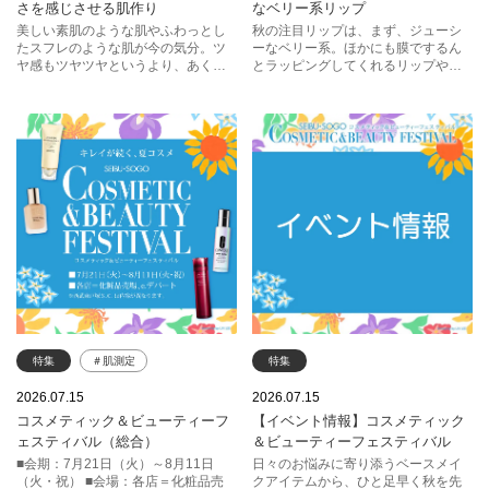
さを感じさせる肌作り
なベリー系リップ
KANEBO
美しい素肌のような肌やふわっとし
秋の注目リップは、まず、ジューシ
たスフレのような肌が今の気分。ツ
ーなベリー系。ほかにも膜でするん
ポール & ジョー ボーテ
ヤ感もツヤツヤというより、あくま
とラッピングしてくれるリップやお
で自然なツヤ。テカリやくすみも気
しゃれなマットリップなど、心惹か
ルナソル
ADDICTION
になる時期、化粧下地やフェイスパ
れる新商品や新色が続々。タイプ別
ウダーの力も借りて、さらっときれ
のHOW TOをヘア＆メイクアップア
エレガンス
エスト
いな仕上がりを目指しましょう。教
ーティスト藤本希さんに教えてもら
えてくれたのはヘア＆メイクアップ
いました。手に入れやすくテクニッ
アーティスト藤本 希さん。
クレスでつけられるリップで秋のト
レンドを先取りしてみませんか。教
えてくれたのはヘア＆メイクアップ
アーティスト藤本 希さん。
特集
＃肌測定
特集
#推しリップ
デパコス
2026.07.15
2026.07.15
コスメティック＆ビューティーフ
【イベント情報】コスメティック
ベースメイク
ェスティバル（総合）
＆ビューティーフェスティバル
■会期：7月21日（火）～8月11日
日々のお悩みに寄り添うベースメイ
（火・祝） ■会場：各店＝化粧品売
クアイテムから、ひと足早く秋を先