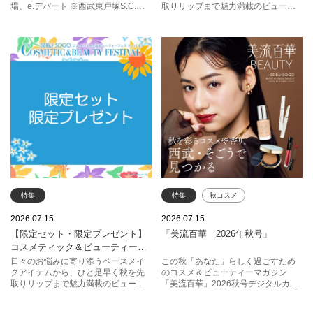
場、e.デパート ※西武東戸塚S.C.は内
取りリップまで魅力満載のビューテ
容が異なります
ィーフェス開催！ 今だけの特別イベ
ントも要チェックです！
特集
特集
秋コスメ
新作コスメ
そごう西武
2026.07.15
2026.07.15
【限定セット・限定プレゼント】
「美流百華 2026年秋号」
＃推しリップ
デパコス
コスメティック＆ビューティーフ
ェスティバル
日々のお悩みに寄り添うベースメイ
この秋「あなた」らしく過ごすため
クアイテムから、ひと足早く秋を先
のコスメ＆ビューティーマガジン
取りリップまで魅力満載のビューテ
「美流百華」2026秋号デジタルカタ
ィーフェス開催！ 今だけの限定セッ
ログを7月21日（火）より公開！
トやプレゼントも要チェックです！