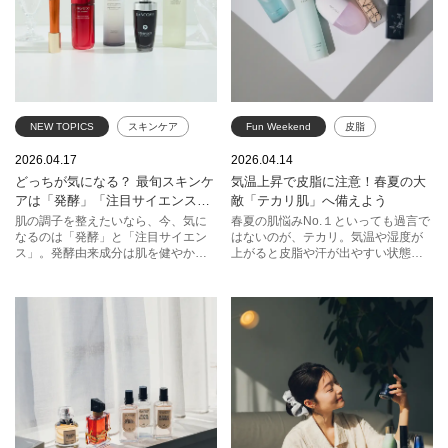
NEW TOPICS
スキンケア
Fun Weekend
皮脂
発酵
注目サイエンス
テカリ
汗
紫外線
2026.04.17
2026.04.14
どっちが気になる？ 最旬スキンケ
気温上昇で皮脂に注意！春夏の大
コスメデコルテ
乾燥
スキンケア
アは「発酵」「注目サイエンス」
敵「テカリ肌」へ備えよう
クレ・ド・ポー ボーテ
SK-II
ベースメイク
NARS
がキーワード
肌の調子を整えたいなら、今、気に
春夏の肌悩みNo.１といっても過言で
なるのは「発酵」と「注目サイエン
はないのが、テカリ。気温や湿度が
SHISEIDO
ランコム
コスメデコルテ
RMK
ス」。発酵由来成分は肌を健やかに
上がると皮脂や汗が出やすい状態が
整え、潤いを保つ肌環境づくりをサ
続き、さらに紫外線による乾燥など
POLA
ポーラ
ポート。それぞれのブランドによる
もテカリの一因に。肌の涼しげなム
最新技術を取り入れた処方で、気に
ードを保つためにも、その対策は万
なるポイントにアプローチするよう
全に。スキンケアからベースメイク
な使い心地も魅力。この2軸で選
まで、実力派アイテムをご紹介しま
ぶ“いま本当に使いたい”注目のスキン
す。
ケアを厳選してご紹介します。