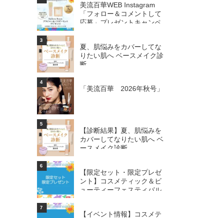
美流百華WEB Instagram
「フォロー＆コメントして
応募」プレゼントキャンペ
ーン...
3
夏、肌悩みをカバーしてな
りたい肌へ ベースメイク診
断
4
「美流百華 2026年秋号」
5
【診断結果】夏、肌悩みを
カバーしてなりたい肌へ ベ
ースメイク診断
6
【限定セット・限定プレゼ
ント】コスメティック＆ビ
ューティーフェスティバル
7
【イベント情報】コスメテ