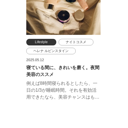
Lifestyle
ナイトコスメ
ヘレナ ルビンスタイン
クリニーク
ゲラン
2025.05.12
寝ている間に、きれいを磨く。夜間
THREE
コスメデコルテ
美容のススメ
エスティ ローダー
例えば8時間寝られるとしたら、一
日の1/3が睡眠時間。それを有効活
用できたなら、美容チャンスはもっ
と広がるはず。睡眠中の肌に働きか
けるナイトコスメを、どうぞ。