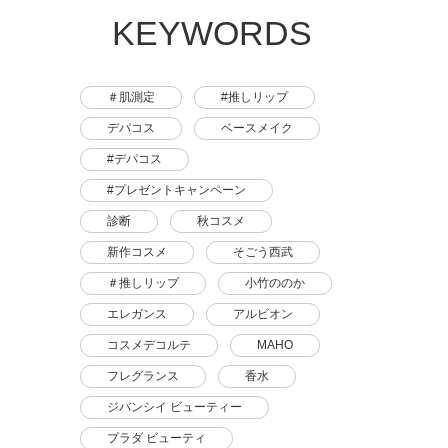
KEYWORDS
＃肌測定
#推しリップ
デパコス
ベースメイク
#デパコス
#プレゼントキャンペーン
診断
秋コスメ
新作コスメ
そごう西武
＃推しリップ
小竹ののか
エレガンス
アルビオン
コスメデコルテ
MAHO
フレグランス
香水
ジバンシイ ビューティー
プラダ ビューティ