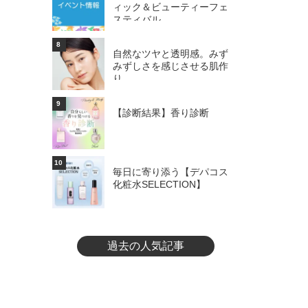
ィック＆ビューティーフェ
スティバル
8
自然なツヤと透明感。みず
みずしさを感じさせる肌作
り
9
【診断結果】香り診断
10
毎日に寄り添う【デパコス
化粧水SELECTION】
過去の人気記事