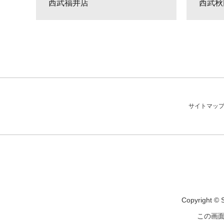
西武福井店
西武秋
サイトマッ
Copyrigh
この画