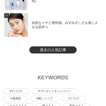
N】
10
自然なツヤと透明感。みずみずしさを感じさ
せる肌作り
過去の人気記事
KEYWORDS
#デパコス
#プレゼントキャンペーン
＃肌測定
#推しリップ
デパコス
ベースメイク
秋コスメ
新作コスメ