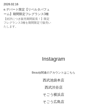
リベルタパフューム
2026.02.16
e.デパート限定【リベルタパフュ
フレグランス
そごう西武
ーム】期間限定フレグランス3種
ｅデパート
香水
スイーツ
【好評につき販売期間延長！】限定
フレグランス3種を期間限定で販売い
たします。
Instagram
Beauty関連のアカウントはこちら
西武池袋本店
西武渋谷店
そごう横浜店
そごう広島店