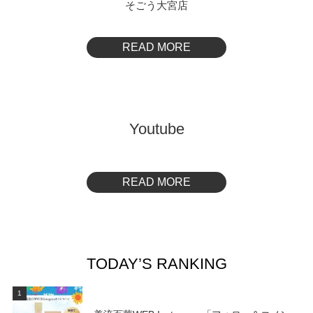
そごう大宮店
READ MORE
Youtube
READ MORE
TODAY’S RANKING
1