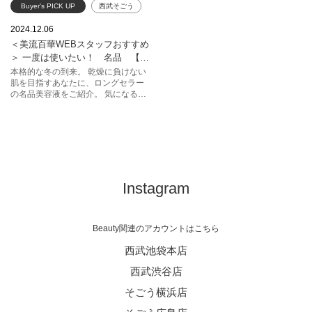
Buyer's PICK UP
西武そごう
SEIBU
sogo
コスメ
2024.12.06
＜美流百華WEBスタッフおすすめ
美容液
ロングセラー
＞ 一度は使いたい！ 名品 【美
クレドポーボーテ
容液編】Vol.1
本格的な冬の到来。 乾燥に負けない
肌を目指すあなたに、ロングセラー
エスティローダー
SK-II
の名品美容液をご紹介。 気になる肌
悩みに合わせて、この機会に名品美
クラランス
ランコム
容液でお手入れしませんか。 毎日の
スキンケアが楽しみになる、お気に
ルセラム
入りの1本を見つけてください♪
アドバンスナイトリペア
ジェノプティクスウルトオーラエッセ
ンス
Instagram
ダブルセーラム
ジェニフィック
名品
乾燥
Beauty関連のアカウントはこちら
西武池袋本店
西武渋谷店
そごう横浜店