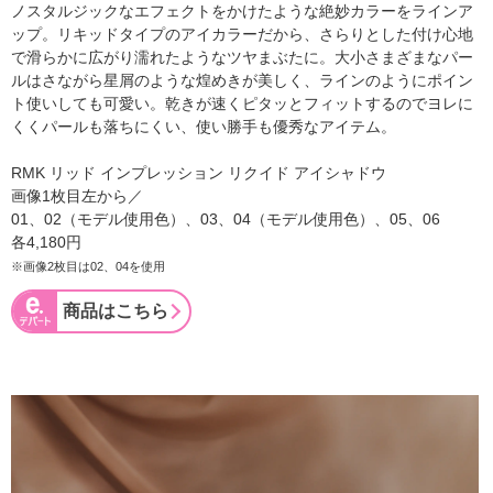
ノスタルジックなエフェクトをかけたような絶妙カラーをラインア
ップ。リキッドタイプのアイカラーだから、さらりとした付け心地
で滑らかに広がり濡れたようなツヤまぶたに。大小さまざまなパー
ルはさながら星屑のような煌めきが美しく、ラインのようにポイン
ト使いしても可愛い。乾きが速くピタッとフィットするのでヨレに
くくパールも落ちにくい、使い勝手も優秀なアイテム。
RMK リッド インプレッション リクイド アイシャドウ
画像1枚目左から／
01、02（モデル使用色）、03、04（モデル使用色）、05、06
各4,180円
※画像2枚目は02、04を使用
商品はこちら