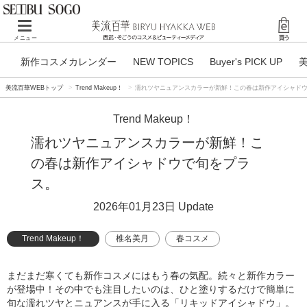
Toggle
メニュー
navigation
新作コスメカレンダー
NEW TOPICS
Buyer's PICK UP
美流百華WEBトップ
Trend Makeup！
濡れツヤニュアンスカラーが新鮮！この春は新作アイシャド
Trend Makeup！
濡れツヤニュアンスカラーが新鮮！こ
の春は新作アイシャドウで旬をプラ
ス。
2026年01月23日
Update
Trend Makeup！
椎名美月
春コスメ
アイシャドウ
RMK
スナイデル ビューティ
まだまだ寒くても新作コスメにはもう春の気配。続々と新作カラー
が登場中！その中でも注目したいのは、ひと塗りするだけで簡単に
旬な濡れツヤとニュアンスが手に入る「リキッドアイシャドウ」。