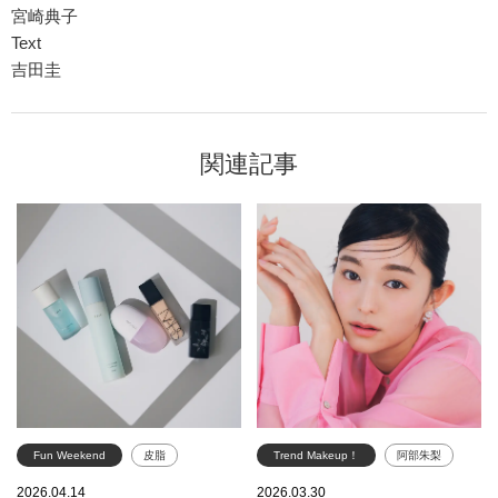
宮崎典子
Text
吉田圭
関連記事
Fun Weekend
皮脂
Trend Makeup！
阿部朱梨
テカリ
汗
紫外線
春メイク
チーク
2026.04.14
2026.03.30