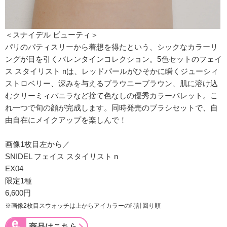
＜スナイデル ビューティ＞
パリのパティスリーから着想を得たという、シックなカラーリ
ングが目を引くバレンタインコレクション。5色セットのフェイ
ス スタイリスト nは、レッドパールがひそかに瞬くジューシィ
ストロベリー、深みを与えるブラウニーブラウン、肌に溶け込
むクリーミィバニラなど捨て色なしの優秀カラーパレット。こ
れ一つで旬の顔が完成します。同時発売のブラシセットで、自
由自在にメイクアップを楽しんで！
画像1枚目左から／
SNIDEL フェイス スタイリスト n
EX04
限定1種
6,600円
※画像2枚目スウォッチは上からアイカラーの時計回り順
商品はこちら