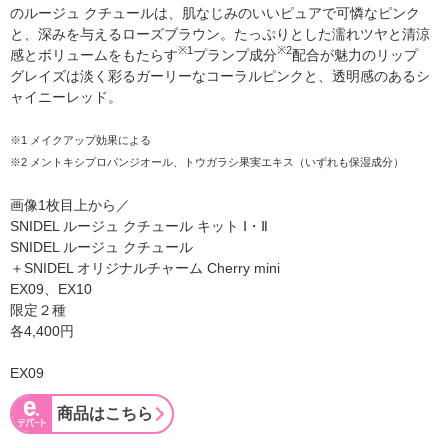
のルージュ クチュールは、肌なじみのいいピュアで可憐なピンク
と、深みを与えるローズブラウン。たっぷりとした濡れツヤと清涼
※1
※2
感とボリュームをもたらす
プランプ成分
配合が魅力のリップ
グレイズは淡く彩るガーリーなコーラルピンクと、透明感のあるシ
ャイニーレッド。
※1 メイクアップ効果による
※2 メントキシプロパンジオール、トウガラシ果実エキス（いずれも保湿成分）
画像1枚目上から／
SNIDEL ルージュ クチュール キット Ⅰ・Ⅱ
SNIDEL ルージュ クチュール
＋SNIDEL オリジナルチャーム Cherry mini
EX09、EX10
限定２種
各4,400円
EX09
商品はこちら