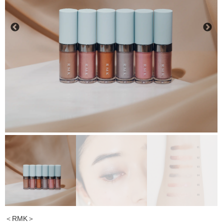
＜RMK＞