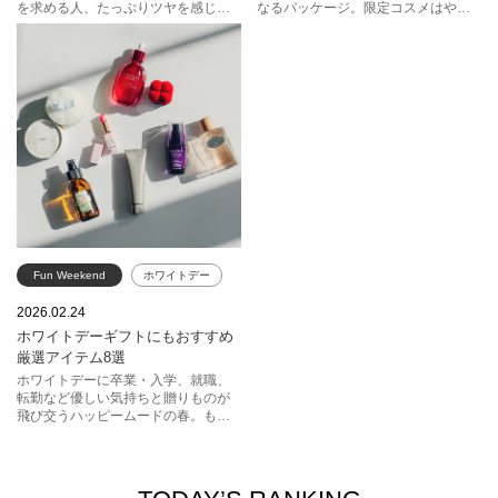
を求める人、たっぷりツヤを感じる
なるパッケージ。限定コスメはやっ
ライブリーな肌に魅せられる人。欲
ぱり気分をあげてくれます。今シー
スック
ポール ＆ ジョー ボーテ
スナイデル ビューティ
しい肌はそれこそ、十人十色。これ
ズン注目したいのは、抜け感たっぷ
が自分らしい、と思える肌をファン
りの透けカラーや、幸せ顔に仕立て
ジルスチュアート
デーションで作りましょう。今あな
るピュアなリップやチークたち。ふ
たが目指したいのは、どんな肌？
わりとまとえばほら、春が来た。
Fun Weekend
ホワイトデー
ギフト
SHISEIDO
2026.02.24
ホワイトデーギフトにもおすすめ
THREE
NARS
SABON
厳選アイテム8選
コスメデコルテ
ホワイトデーに卒業・入学、就職、
転勤など優しい気持ちと贈りものが
プラダ ビューティ
飛び交うハッピームードの春。もら
ったらうれしい＆贈りたいの気持ち
スナイデル ビューティ
にぴったり寄り添う、「ちょっと良
いもの」を厳選しました。スキンケ
アからフレグランスまで。贈る相手