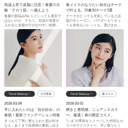
気温上昇で皮脂に注意！春夏の大
春メイクのなりたい自分はチーク
乾燥
スキンケア
エスティ ローダー
敵「テカリ肌」へ備えよう
で叶える。印象別チーク3選
ベースメイク
NARS
ジルスチュアート
春夏の肌悩みNo.１といっても過言で
チークがとっても充実していると話
はないのが、テカリ。気温や湿度が
題の今シーズン。パウダーもリキッ
コスメデコルテ
RMK
イヴ・サンローラン・ボーテ
上がると皮脂や汗が出やすい状態が
ドも単色もパレットも、選びきれな
続き、さらに紫外線による乾燥など
いほど優秀カラーがそろいます。手
ポーラ
KANEBO
もテカリの一因に。肌の涼しげなム
に入れたいのは内側からにじみ出る
ードを保つためにも、その対策は万
ような自然なツヤと血色感。ヘルシ
スナイデル ビューティ
全に。スキンケアからベースメイク
ーなのに、どこかほのかに色っぽ
まで、実力派アイテムをご紹介しま
く。チークの力を、最大限に！
す。
Trend Makeup！
小川李奈
Trend Makeup！
春コスメ
春コスメ
ファンデーション
限定コスメ
フェイス
2026.03.06
2026.03.01
手に入れたいのは「自分好み」の
輝きと透明感、ニュアンスカラ
エスティ ローダー
チーク
ハイライト
春肌！最新ファンデーション特集
ー。厳選！春の限定コスメ。
ジルスチュアート
アイシャドウ
リップ
きっちり丁寧に整えられた肌が好き
“いま”の季節をイメージした特別なカ
な人、あくまで自然体の素肌っぽさ
ラーやテクスチャー、手に取りたく
アディクション
クラランス
ジバンシイ ビューティー