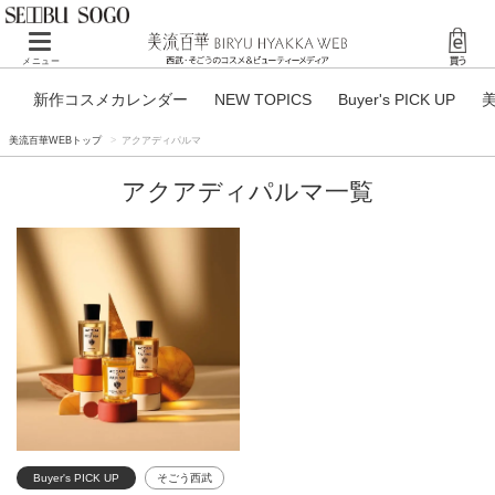
Toggle navigation
メニュー
新作コスメカレンダー
NEW TOPICS
Buyer's PICK UP
美流百華WEBトップ
アクアディパルマ
アクアディパルマ一覧
Buyer's PICK UP
そごう西武