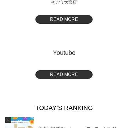
そごう大宮店
READ MORE
Youtube
READ MORE
TODAY’S RANKING
1