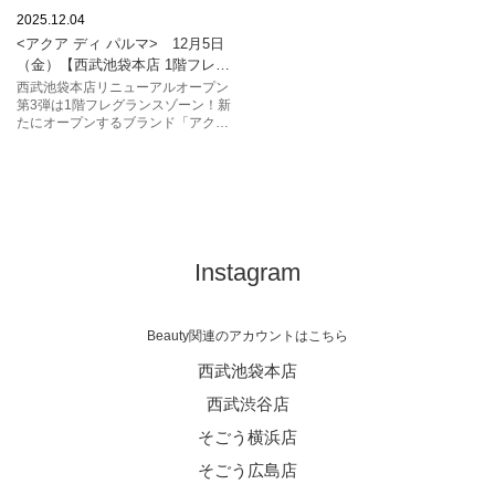
seibusogo
seibuikebukuro
2025.12.04
<アクア ディ パルマ> 12月5日
西武池袋本店
池袋西武
（金）【西武池袋本店 1階フレグ
アクアディパルマ
フレグランス
ランスゾーン】にオープン！
西武池袋本店リニューアルオープン
第3弾は1階フレグランスゾーン！新
香水
コスメ
化粧品
たにオープンするブランド「アクア
ディ パルマ」をご紹介いたします♪
オープン
Instagram
Beauty関連のアカウントはこちら
西武池袋本店
西武渋谷店
そごう横浜店
そごう広島店