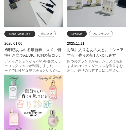
Trend Makeup！
春コスメ
Lifestyle
フレグランス
ADDICTION
アイシャドウ
THREE
2026.01.06
2025.11.11
透明感あふれる最新春コスメ。個
お気に入りをあの人と。「シェア
リップ
ネイル
ジョー マローン ロンドン
性引き立つADDICTIONの新コレク
する」香りの新しい楽しみ方
イヴ・サンローラン・ボーテ
ション。
アディクションから2026年春のカラ
四つのブランドから、シェアにもお
ーコレクションが到着しました。モ
すすめのジェンダーレスな香りをお
マティエール プルミエール
ードで個性的な空気をまといなが
届け。香りの共有で目には見えない
ら、日常でも使いやすい絶妙な発色
スタイリッシュなペアルックを楽し
と質感。色々組み合わせて自分らし
んでみませんか？
く楽しめそう。アイシャドウをはじ
めとする目元アイテムからリップ、
ネイルのラインアップをご紹介しま
す。