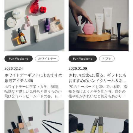
Fun Weekend
ホワイトデー
Fun Weekend
ギフト
ギフト
SHISEIDO
ハンドクリーム
ネイル
2026.02.24
2026.01.09
ホワイトデーギフトにもおすすめ
きれいは指先に宿る。ギフトにも
THREE
NARS
SABON
乾燥
ゲラン
RMK
厳選アイテム8選
おすすめのハンドクリーム＆ネイ
コスメデコルテ
ポール ＆ ジョー ボーテ
ルケア。
ホワイトデーに卒業・入学、就職、
PCのキーボードを叩いている時、指
転勤など優しい気持ちと贈りものが
輪を着けようと手を見た時。自分の
プラダ ビューティ
ADDICTION
アルビオン
飛び交うハッピームードの春。もら
指や爪がきれいだと気分もあがりま
ったらうれしい＆贈りたいの気持ち
す。冬の外気の乾燥や水濡れなど、
スナイデル ビューティ
にぴったり寄り添う、「ちょっと良
手指の環境は意外とハード。こまめ
いもの」を厳選しました。スキンケ
なハンドケアで美しい指先を目指し
アからフレグランスまで。贈る相手
ましょう。さりげなく気の利いたギ
を思い浮かべてみて。
フトにもおすすめです。