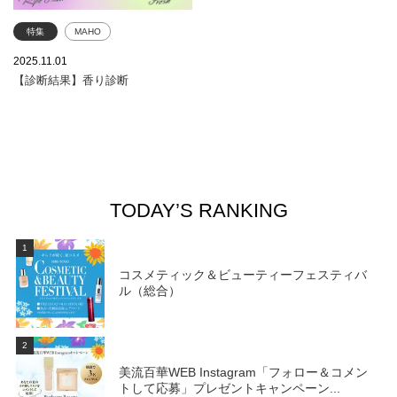
特集
MAHO
フレグランス
香水
2025.11.01
【診断結果】香り診断
ジバンシイ ビューティー
プラダ ビューティ
THREE
クレ・ド・ポー ボーテ
ロクシタン
ゲラン
ジュリエット ハズ アガン
TODAY’S RANKING
イヴ・サンローラン・ボーテ
バーバリー ビューティ
1
コスメデコルテ
コスメティック＆ビューティーフェスティバ
エスティ ローダー
ル（総合）
サボン
2
美流百華WEB Instagram「フォロー＆コメン
トして応募」プレゼントキャンペーン...